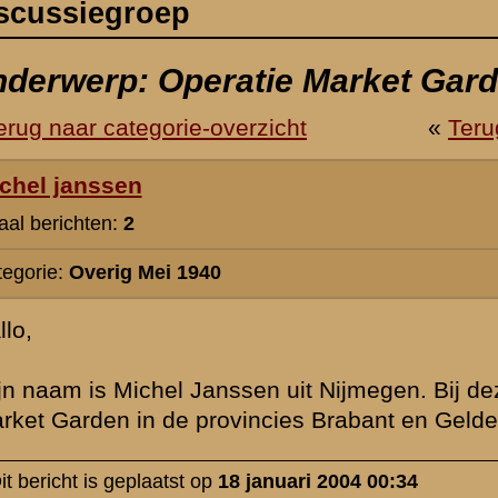
en uit Nijmegen. Bij deze introduceer ik mijn vernieuwde website over
incies Brabant en Gelderland.
http://www.september1944.web1000.co
januari 2004 00:34
Hallo ,
Hoewel ikzelf meer geintresseerd ben in de meidagen 1940 zal je si
voor velen wel intressant zijn ...
Wens je dan ook veel succes met je goed ogende site !
Gr, Wim
» Deze reactie is geplaatst op
18 januari 2004 13:03
Mooie site, mijn complimenten. Goeie foto's van de film.
» Deze reactie is geplaatst op
18 januari 2004 15:38