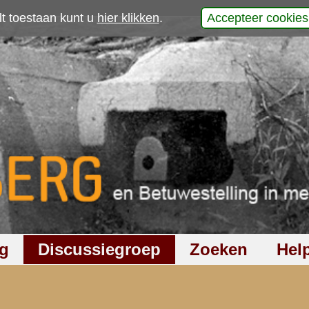
p
 Gelderland
werp is gesloten
218
keer gelezen
3
reacties