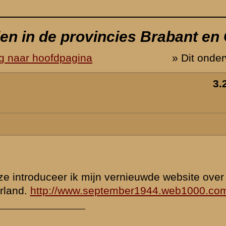
 Operatie
m/
te ongetweifelt