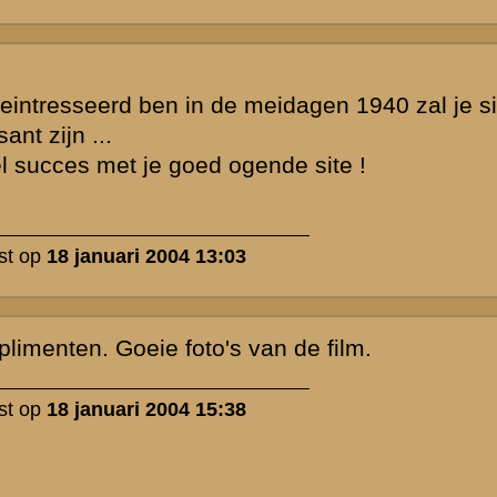
werp is gesloten
Zie ook...
»