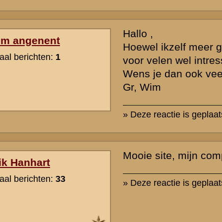
Ik heb er een kwartiertje in rondgewandeld.
Ziet er professioneel uit.
» Deze reactie is geplaatst op
18 januari 2004 22:05
rzicht
«
Terug naar hoofdpagina
» Dit onder
k naar de commandopost...
waarden
|
Begrippenlijst
|
Veelgestelde vragen
|
Afkortingen