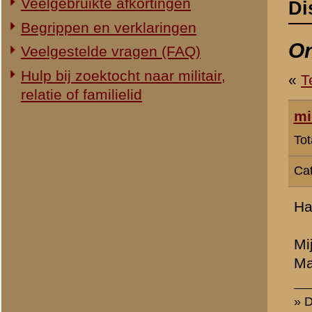
Categorie:
Overig Mei 1940
Hallo,
Mijn naam is Michel Janss
Market Garden in de prov
» Dit bericht is geplaatst op
18 
Wim angenent
Totaal berichten:
1
Erik Hanhart
Totaal berichten:
33