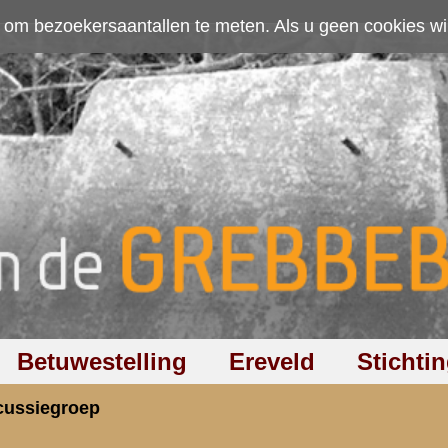
ten. Als u geen cookies wilt toestaan kunt u
hier klikken
.
Accepteer cookies
Ereveld
Stichting
Discussiegroep
Zoeken
Hel
ie Market Garden in de provincies Brabant en
rzicht
«
Terug naar hoofdpagina
» Dit onder
3.