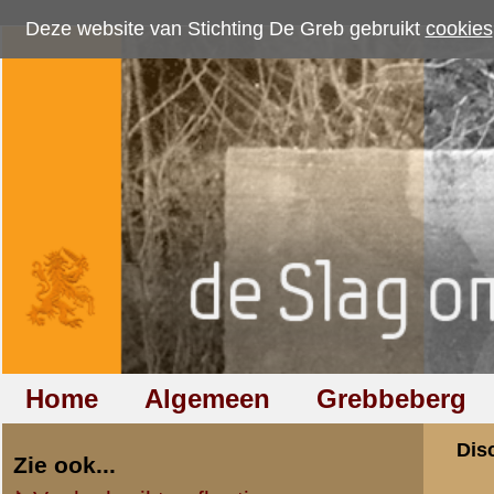
Deze website van Stichting De Greb gebruikt
cookies
om bezoekersaantallen te me
Home
Algemeen
Grebbeberg
Betuwestelling
Discussiegroep
Zie ook...
Veelgebruikte afkortingen
Discussiegroep
Begrippen en verklaringen
Onderwerp: Operat
Veelgestelde vragen (FAQ)
Hulp bij zoektocht naar militair,
«
Terug naar categorie-ove
relatie of familielid
michel janssen
Totaal berichten:
2