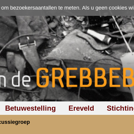
ten. Als u geen cookies wilt toestaan kunt u
hier klikken
.
Accepteer cookies
Ereveld
Stichting
Discussiegroep
Zoeken
Hel
el duitsers??
rzicht
«
Terug naar hoofdpagina
» Dit onder
3.