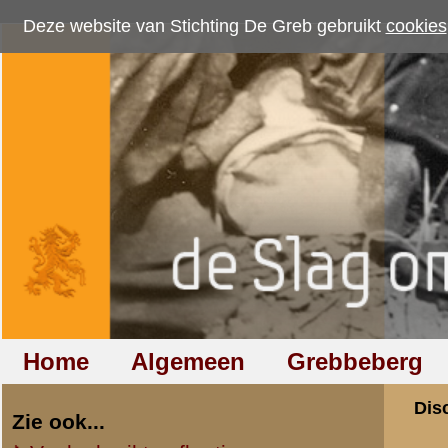
Deze website van Stichting De Greb gebruikt
cookies
om bezoekersaantallen te me
Home
Algemeen
Grebbeberg
Betuwestelling
Discussiegroep
Zie ook...
Veelgebruikte afkortingen
Discussiegroep
Begrippen en verklaringen
Onderwerp: Hoeve
Veelgestelde vragen (FAQ)
Hulp bij zoektocht naar militair,
«
Terug naar categorie-ove
relatie of familielid
jan