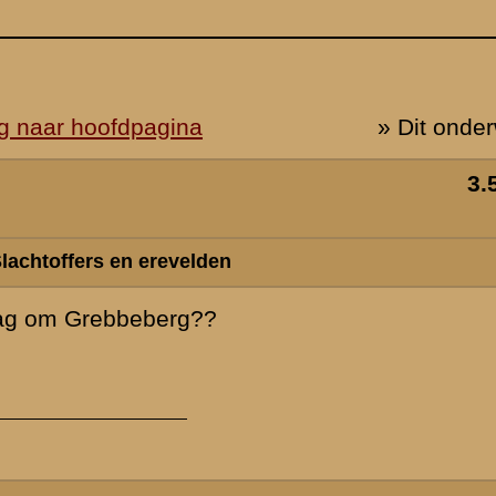
r uit van zo'n
 dan
tervoort ) zijn
ag slachtoffers
) begraven