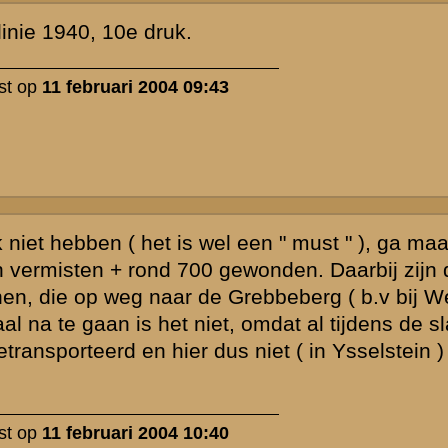
halen gelezen
ten voor. Ik heb
p het Waterloo
n liefhebber
werp is gesloten
Zie ook...
»