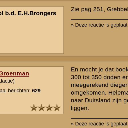
Bedankt, toch al minder dan de Nederlandse kant. Ik heb gister ver
hoe het was gegaan tijdens de slag. Ik geef dit website een 9,5 pun
graag een aminatie willen zien hoe slag verloopt. Zoals Napoleon o
afspeelde. Dat had wel 0,5 punten gescheeld om een tien te halen.
Heel mooie website, heel goed gedocumenteerd. Namelijk ik ben ee
van alle historische veldslagen, oorlogsverhalen.
Groeten,
» Deze reactie is geplaatst op
11 februari 2004 13:34
rzicht
«
Terug naar hoofdpagina
» Dit onder
k naar de commandopost...
waarden
|
Begrippenlijst
|
Veelgestelde vragen
|
Afkortingen