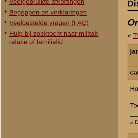
Categorie:
Slag om de Grebbeb
Hoeveel Duitsers zijn er 
Toch wil ik wel eens weten
» Dit bericht is geplaatst op
11 
lkol b.d. E.H.Brongers
H Groenman
(redactie)
Totaal berichten:
629