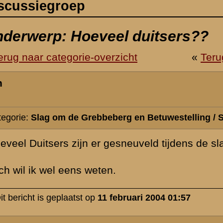
erg en Betuwestelling / Slachtoffers en erevelden
gesneuveld tijdens de slag om Grebbeberg??
.
februari 2004 01:57
Zie pag 251, Grebbelinie 1940, 10e druk.
» Deze reactie is geplaatst op
11 februari 2004 09:43
En mocht je dat boek niet hebben ( het is wel een " must " ), ga maa
300 tot 350 doden en vermisten + rond 700 gewonden. Daarbij zijn
meegerekend diegenen, die op weg naar de Grebbeberg ( b.v bij Wes
omgekomen. Helemaal na te gaan is het niet, omdat al tijdens de sl
naar Duitsland zijn getransporteerd en hier dus niet ( in Ysselstein 
liggen.
» Deze reactie is geplaatst op
11 februari 2004 10:40