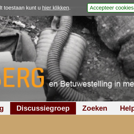
p
werp is gesloten
555
keer gelezen
3
reacties