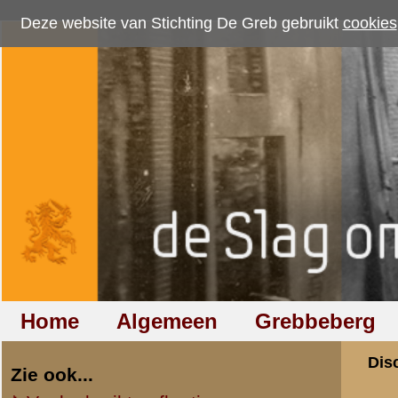
Deze website van Stichting De Greb gebruikt
cookies
om bezoekersaantallen te me
Home
Algemeen
Grebbeberg
Betuwestelling
Discussiegroep
Zie ook...
Veelgebruikte afkortingen
Discussiegroep
Begrippen en verklaringen
Onderwerp: Het mo
Veelgestelde vragen (FAQ)
van web...
Hulp bij zoektocht naar militair,
relatie of familielid
«
Terug naar categorie-ove
Peter Cornet