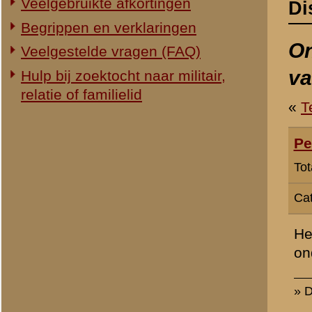
Totaal berichten:
1
Categorie:
Stichting De Greb
Het mooie van internet is
onderwerpen vind. Deze sit
» Dit bericht is geplaatst op
1 n
«
Terug naar categorie-ove
«
Archeologisch onderzoe
© 1998-2026
Stichting De Greb
|
Overzicht recente aanvullingen
|
Gebruiksvoor