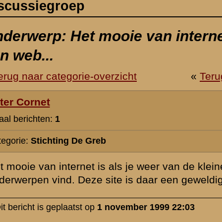
 als je weer van de kleine diamantjes van websites met onverwachte en
e is daar een geweldig voorbeeld van. Ik blijf jullie site volgen. succe
ovember 1999 22:03
rzicht
«
Terug naar hoofdpagina
» Dit onder
k naar de commandopost...
waarden
|
Begrippenlijst
|
Veelgestelde vragen
|
Afkortingen