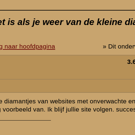
 interessante
s
werp is gesloten
Zie ook...
»