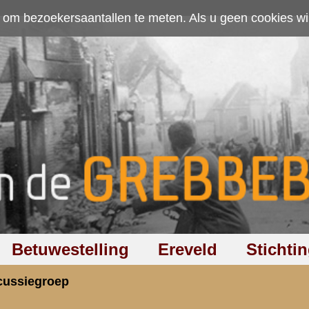
ten. Als u geen cookies wilt toestaan kunt u
hier klikken
.
Accepteer cookies
Ereveld
Stichting
Discussiegroep
Zoeken
Hel
oie van internet is als je weer van de kleine d
rzicht
«
Terug naar hoofdpagina
» Dit onder
3.