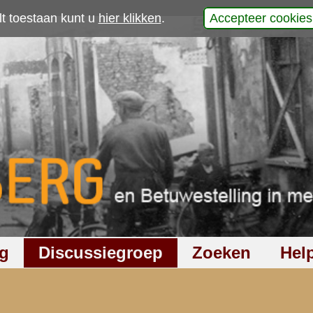
p
iamantjes
werp is gesloten
688
keer gelezen