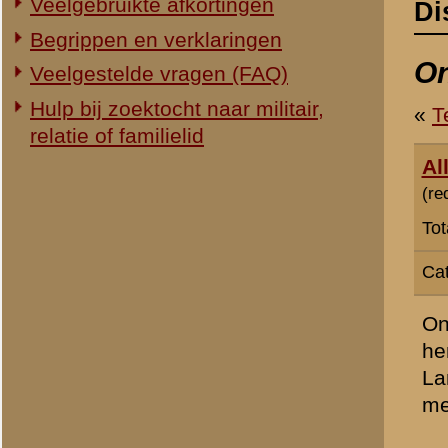
Totaal berichten:
1.340
Categorie:
Overig Mei 1940
Onderstaande e-mail kreeg
hem verzocht ons (de Stic
Landverk's in het gebied v
met hem opnemen (zie onder
hallo.
ich schreibe auf ein foru
Bei der 227.sten ID wurde
Buch über die Panzer bei d
Deutschland nicht viel er
selbst habe mehr als 800 
Bitte melden Sie sich
Grüsse
Burkhard Naumann
esoxnine@arcor.de
Hallo, ik schrijf u aan va
DAF M.39 en de Landverk p
uitgeschakeld. Ik heb daa
meer foto's. Ik kom binne
te vinden zijn. Ikzelf heb