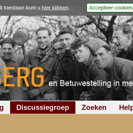
p
werp is gesloten
922
keer gelezen
2
reacties