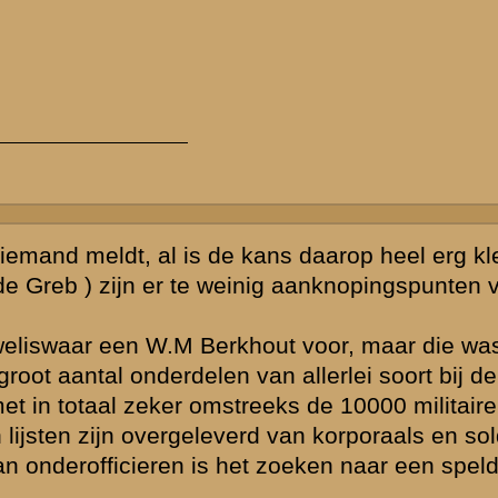
delen er in of
te resultaat
bij DARIC ( zie
eeste gevallen
 opkomst voor
men kan hij in
aar dat betreft
n militair die
ens de meidagen
erlijst van
wekelijks tegen
eberg vocht,
 wel