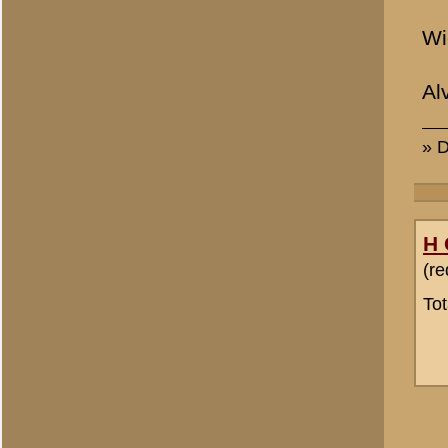
Allert Goossens
(redactie)
Totaal berichten:
2.128