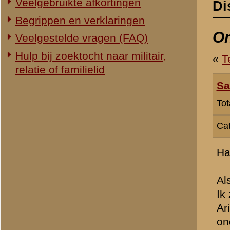
Categorie:
Gezocht...
Hallo,
Als het goed is heeft mij
Ik zou graag meer willen w
Arie Berkhout. Hij had ee
ondertussen geloof ik in 
Wie weet iets meer over 
Alvast bedankt.
» Dit bericht is geplaatst op
9 f
H Groenman
(redactie)
Totaal berichten:
2.294