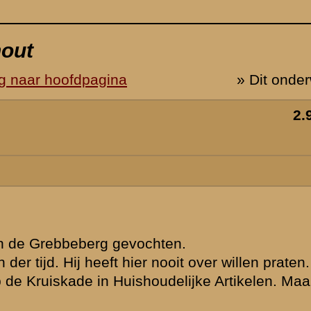
 Zijn naam is
r hij woonde
ein.
voor een
 luitenant.
e Slag
n. Als je dan
oldaten en maar
 in een