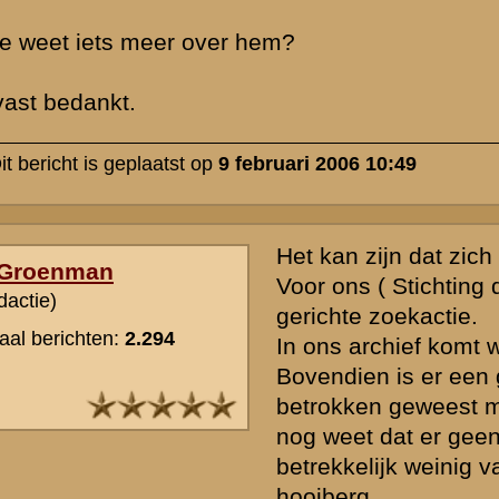
Ik zou weliswaar tot op zekere hoogte kunnen uitzoeken welke onder
nabij Doorn gelegerd zijn geweest, maar ook dat zal niet het gewens
opleveren.
Tenzij u meer te binnen schiet lijkt me het opvragen van informatie 
daarvoor ons Stappenplan ) de aangewezen weg. Dat levert in de m
het juiste regiment op.Belangrijk is in dat verband ook het jaar van
de eerste oefening.Als iemand b.v in 1933 voor het eerst is opgeko
1940 best bij een ander regiment terechtgekomen zijn.
» Deze reactie is geplaatst op
9 februari 2006 13:44
De luitenant Berkhout is dan weliswaar in ons archief opgenomen, m
een artikel dat hij naoorlogs schreef. Overigens gaat dat niet over ee
op of bij de Grebbeberg vocht en voorts is niet duidelijk of hij tijd
ook luitenant was. De naam Berkhout komt inderdaad niet op de kad
II.LK voor. Dat sluit niet uit dat hij er vocht, maar wij komen vrijwel 
dat mensen stellen dat hun bekende of familielid op of bij de Grebb
terwijl dit in feite volkomen onjuist bleek. Iets meer informatie is dus
noodzakelijk.
» Deze reactie is geplaatst op
9 februari 2006 18:08