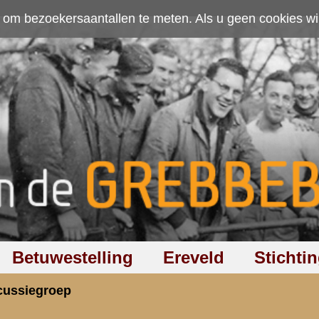
ten. Als u geen cookies wilt toestaan kunt u
hier klikken
.
Accepteer cookies
Ereveld
Stichting
Discussiegroep
Zoeken
Hel
ende Arie Berkhout
rzicht
«
Terug naar hoofdpagina
» Dit onder
2.