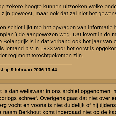
werp is gesloten
Zie ook...
»