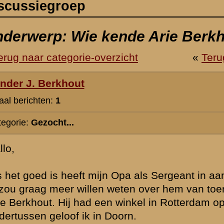
n Opa als Sergeant in aan de Grebbeberg gevochten.
eten over hem van toen der tijd. Hij heeft hier nooit over willen praten.
n winkel in Rotterdam op de Kruiskade in Huishoudelijke Artikelen. Maa
Doorn.
hem?
ebruari 2006 10:49
Het kan zijn dat zich iemand meldt, al is de kans daarop heel erg kl
Voor ons ( Stichting de Greb ) zijn er te weinig aanknopingspunten 
gerichte zoekactie.
In ons archief komt weliswaar een W.M Berkhout voor, maar die was
Bovendien is er een groot aantal onderdelen van allerlei soort bij d
betrokken geweest met in totaal zeker omstreeks de 10000 militaire
nog weet dat er geen lijsten zijn overgeleverd van korporaals en s
betrekkelijk weinig van onderofficieren is het zoeken naar een speld
hooiberg.