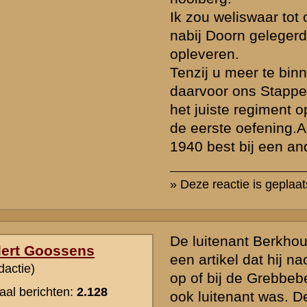
rzicht
«
Terug naar hoofdpagina
» Dit onder
k naar de commandopost...
waarden
|
Begrippenlijst
|
Veelgestelde vragen
|
Afkortingen