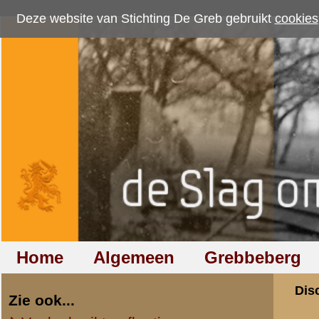
Deze website van Stichting De Greb gebruikt
cookies
om bezoekersaantallen te me
Home
Algemeen
Grebbeberg
Betuwestelling
Discussiegroep
Zie ook...
Veelgebruikte afkortingen
Discussiegroep
Begrippen en verklaringen
Onderwerp: Wie k
Veelgestelde vragen (FAQ)
Hulp bij zoektocht naar militair,
«
Terug naar categorie-ove
relatie of familielid
Sander J. Berkhout
Totaal berichten:
1