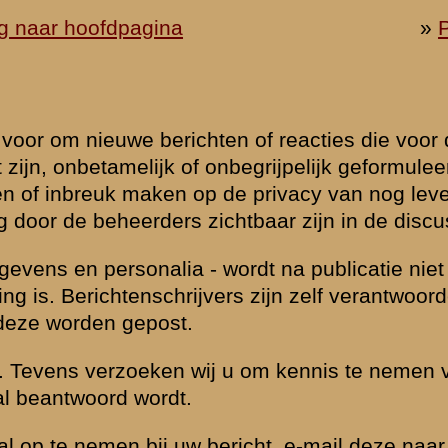
udige
 is beantwoord.
eld
Zie ook...
»