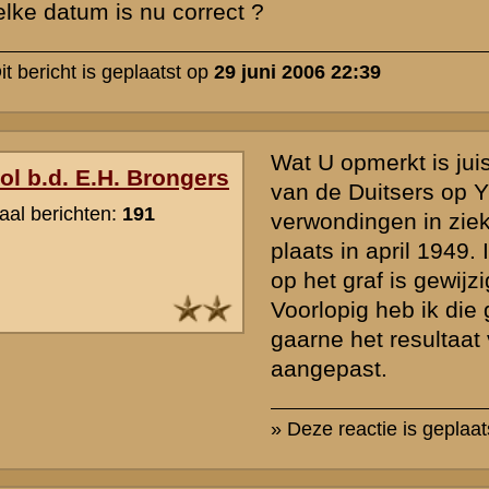
rzicht
«
Terug naar hoofdpagina
»
P
nadrukkelijk het recht voor om nieuwe berichten of reacties die voor
cussiegroep irrelevant zijn, onbetamelijk of onbegrijpelijk geformuleer
ommerciële lading hebben of inbreuk maken op de privacy van nog le
e zal pas
na goedkeuring
door de beheerders zichtbaar zijn in de discu
en daarin vermeldde gegevens en personalia - wordt na publicatie niet 
 een dwingende aanleiding is. Berichtenschrijvers zijn zelf verantwoorde
 hun berichten voordat deze worden gepost.
de
Gebruiksvoorwaarden
. Tevens verzoeken wij u om kennis te nemen
licht dat uw vraag daar al beantwoord wordt.
of ander beeldmateriaal op te nemen bij uw bericht, e-mail deze naar
verzorgen de plaatsing (meestal nog dezelfde dag).