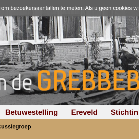
ten. Als u geen cookies wilt toestaan kunt u
hier klikken
.
Accepteer cookies
Ereveld
Stichting
Discussiegroep
Zoeken
Hel
m gesneuvelden
rzicht
«
Terug naar hoofdpagina
»
P
3.