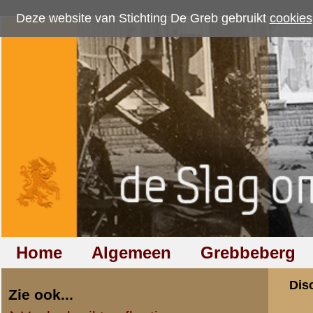
Deze website van Stichting De Greb gebruikt
cookies
om bezoekersaantallen te me
Home
Algemeen
Grebbeberg
Betuwestelling
Discussiegroep
Zie ook...
Veelgebruikte afkortingen
Discussiegroep
Begrippen en verklaringen
Onderwerp: Datu
Veelgestelde vragen (FAQ)
Hulp bij zoektocht naar militair,
«
Terug naar categorie-ove
relatie of familielid
frans auwerda (SGLO)
Totaal berichten:
4