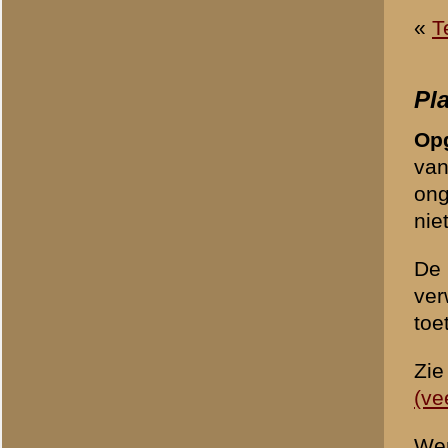
Uw naam:
*
E-mailadres:
*
Om ongewenste (spam)beric
controlevraag te beantwoo
1 + 1 =
*
«
Archeologisch onderzoe
© 1998-2026
Stichting De Greb
|
Overzicht recente aanvullingen
|
Gebruiksvoor