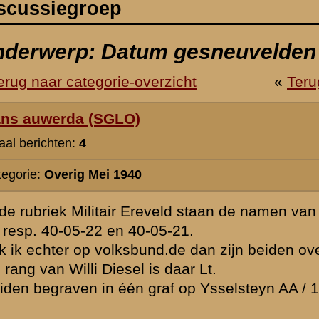
eveld staan de namen van Fw. Willi Diesel en Fw. Wilhelm Jäger gesneu
5-21.
nd.de dan zijn beiden overleden op 40-09-21.
 daar Lt.
af op Ysselsteyn AA / 1 / 23
 ?
juni 2006 22:39
Wat U opmerkt is juist. Volgens de administratie, opgemaakt bij he
van de Duitsers op Ysselsteyn zijn 22 cq. 21 mei als data van overl
verwondingen in ziekenhuis te Eindhoven)gegeven. Deze herbegraf
plaats in april 1949. Ik kan de tegenspraak niet verklaren. Of de ov
op het graf is gewijzigd zou een bezoek aan Ysselsteyn duidelijk 
Voorlopig heb ik die gelegenheid niet. Mocht dit voor U mogelijk zijn
gaarne het resultaat vernemen. Mogelijk moet de databank dan wo
aangepast.
» Deze reactie is geplaatst op
30 juni 2006 08:46