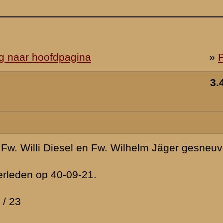
veld/overleden
t herbegraven
ijden (aan
enis vond
erlijdensdatum
kunnen maken.
, dan zou ik
rden