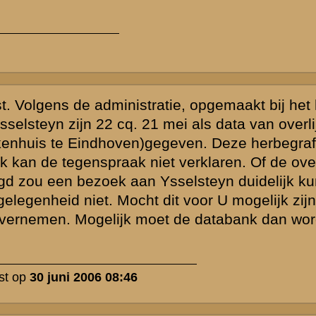
laats uw reactie
 de thematiek
d zijn,
vende personen
ssiegroep.
gewijzigd en/of
lijk voor het
 van de
FAQ