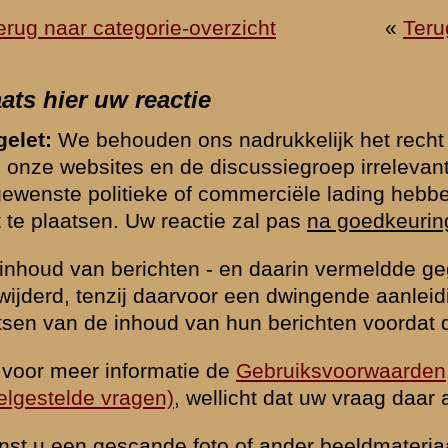
hten op onze website te beperken vragen wij u hieronder een eenvo
rden. Berichten worden alleen geaccepteerd indien deze vraag correct
*) = verplicht v
k naar de commandopost...
waarden
|
Begrippenlijst
|
Veelgestelde vragen
|
Afkortingen