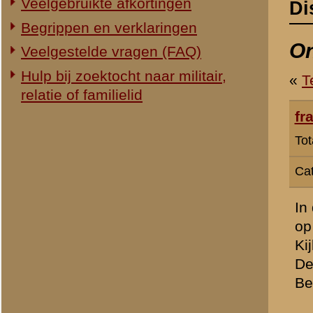
Categorie:
Overig Mei 1940
In de rubriek Militair Er
op resp. 40-05-22 en 40-0
Kijk ik echter op volksbu
De rang van Willi Diesel is
Beiden begraven in één gr
Welke datum is nu correct
» Dit bericht is geplaatst op
29 
Lkol b.d. E.H. Brongers
Totaal berichten:
191