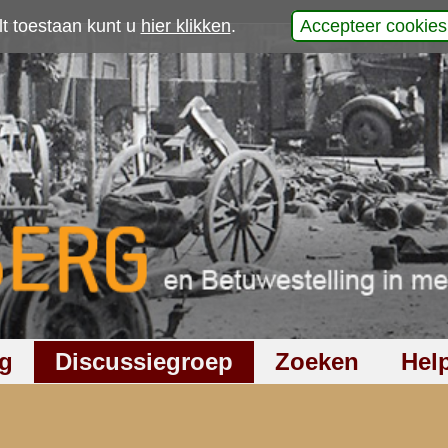
p
laats uw reactie
445
keer gelezen
1
reactie