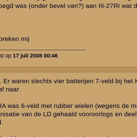
ijn maar in een
latie op de 14e
 en/of
inigen uit die
l en ook de
 aantreffen,
unctie ), al
RI. Of, in geval
n het dorp