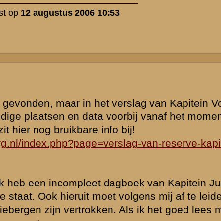
at bij de gele
bij een foto dat
probeer via
ns de eerste mei
hien kan iemand
dagen van 1940
end waren
de tweede
gelegerd in
de geheime
ote rivieren
et de door
rlijk geworden
 brug bij
ld Waalhaven
ieuwe opdracht
lgens via 's
elrijders van