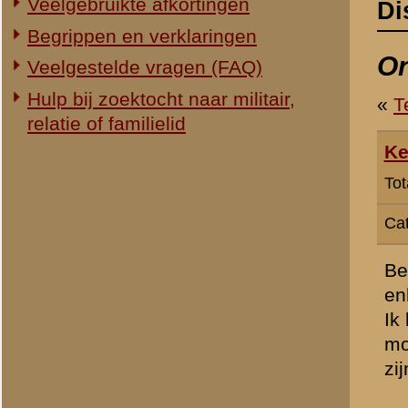
Categorie:
Overig Mei 1940
Bezig met een update van "
enkele witte plek in mijn i
Ik heb een lijst met adres
mobilisatie en uitrusting
zijn dan:
o Werd I-1 RA naar Hoogla
van de AC ?
Ging 9 RA meteen vanuit N
o Wanneer ging 15 RA vanu
o Ging II en III-17 RA me
de mobilisatie naar toe, n
o Wanneer vertrok 19 RA 
Ook informatie over de m
toetsen.
» Dit bericht is geplaatst op
12 
H Groenman
(redactie)