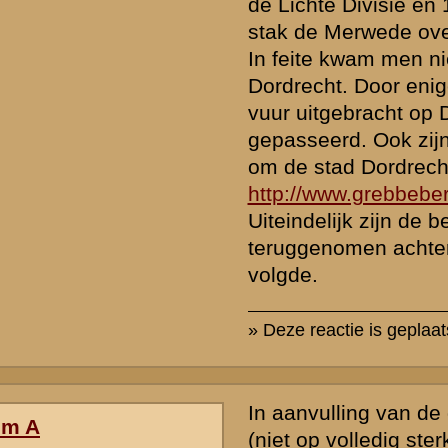
tref in elk geval II KRA op 9 mei aan in de buurt van Best en I KRA bi
Oedenrode.
Als de grootvader van Peter Verhaaf inderdaad bij de 7 veld zat en
gelegerd, zal dat waarschijnlijk bij de 1e afdeling met 1 KRA en 2 K
die in elk geval lange tijd in vak - Bakel heeft gelegen. Gemert lag
grens van vak - Bakel en vak - Erp.
De 2e afdeling lijkt mij zeer onwaarschijnlijk. Die was immers vrij wat
gelegerd bij Leende, zo ongeveer op de grens van Vak - Asten en v
De 1e afdeling is in de meidagen niet ingezet op het Eiland van Do
was opgesteld aan het front langs de Noord. Daarbij is geregeld artil
uitgewisseld met de Duitsers aan de westzijde van de Noord.
» Deze reactie is geplaatst op
17 juli 2008 09:05
Is er iemand die mij kan vertellen bij welk onderdeel Jan Willem Ul
ingedeeld.
En Henderik Beernink allebij uit Meddo [Winterswijk.]
ik zoek namelijk naar een manschappenlijst van de militairen op d
in Mei 1940.
De personen die ik noem zijn familie van mij.
bvd e j de letter
» Deze reactie is geplaatst op
12 oktober 2008 00:18