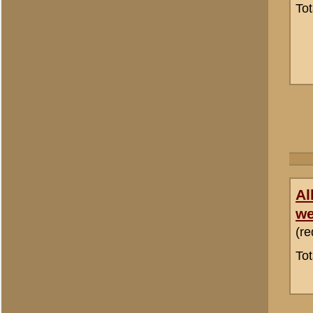
H Groenman
(redactie)
Totaal berichten:
2.294
A.F.Phillipson Bensink