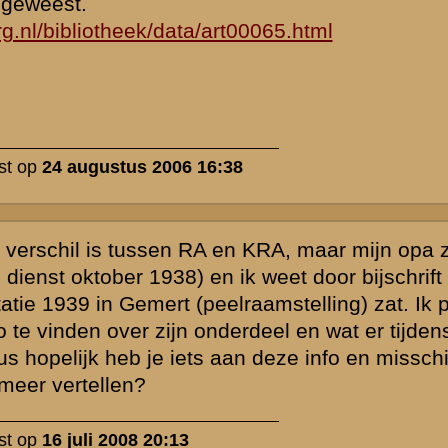
Noord, de rest
iland van
 op de 13e mei
 waren
 de gevechten
l
het KRA
 capitulatie
k een
weest in
dan