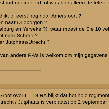
orstman van II-
t van
ein-j-g-
tte dat
en zijn wanneer
moet dat op 2