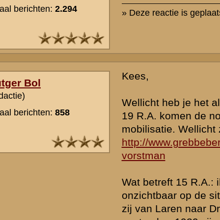
Ik weet niet of er een verschil is tussen RA en KRA, maar mijn opa z
rijders KRA 7 veld (in dienst oktober 1938) en ik weet door bijschrift 
hij tijdens de mobilistatie 1939 in Gemert (peelraamstelling) zat. Ik 
internet wat meer info te vinden over zijn onderdeel en wat er tijde
dagen gebeurden. Dus hopelijk heb je iets aan deze info en missc
anders mij weer wat meer vertellen?
» Deze reactie is geplaatst op
16 juli 2008 20:13
Het Korps Rijdende Artillerie was ook bekend als 21 RA.In de mei
bestond 23 RA uit 2 afdelingen van elk 2 batterijen, welke doorlop
genummerd; I en 2 KRA van de eerste afdeling en 3 en 4 KRA van 
afdeling.
21 RA was ingedeeld bij de z.g Lichte Divisie en was ( inderdaad ) 
Noord-Brabant. In de morgen van de 10e mei trok 21 RA, volgens 
plannen die eerder waren gemaakt, met de Lichte Divisie over de gr
richting Vesting Holland. De Lichte Divisie kreeg toen in verband m
Duitse luchtlandingen bij Moerdijk, Zwijndrecht en Rotterdam gevaa
situatie aan het Zuidfront van de Vesting Holland opdracht om via de
Alblasserdam op te rukken naar het door de Duitse bezette vliegve
bij Rotterdam. Toen het niet lukte deze brug te passeren werd de n
om eerst het Eiland van Dordrecht van Duitsers te zuiveren en vervo
Gravendeel alsnog op te rukken naar Waalhaven. Twee bataljons Wi