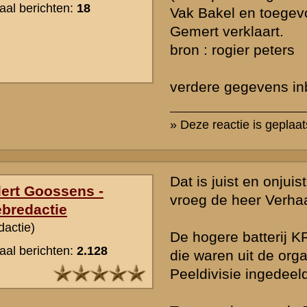
Geen van beiden komt in ons archief voor.
Namenlijsten ( en dat is het grote probleem bij dit soort gevallen ) z
enkel geval bewaard gebleven. Het overgrote deel is rond de capitu
mei op hoger bevel vernietigd.
Bovendien worden korporaals en soldaten maar zelden in rapporten
verslagen vermeld ( dat is ook een reden waarom er maar relatief we
categorie in ons archief voorkomen ). Officiersnamen kennen we we
onderofficieren zijn wat beter vertegenwoordigd.
Mocht ik eventueel nog een van deze namen in mijn eigen literatuur
dan krijgt u daarvan vanzelfsprekend bericht.
U kunt eventueel ook DARIC inschakelen ( gebruik hiervoor de zoekf
ben ik bang dat dit slechts het stamregiment oplevert, b.v 8 RI of 19 
het om artillerie gaat, b.v 8 RA of 19 RA.
Een nadere precisering wordt meestal niet gegeven.
Al is het te proberen.
» Deze reactie is geplaatst op
12 oktober 2008 00:37
ik had graag inlichtingen over mijn Vader gelegen in de mobilisatie i
leende noord Brabant zijn naam was Opperwachtmeester J bensink