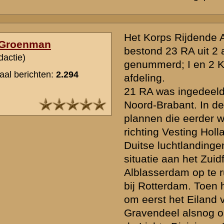
Dat is juist en onjuist. Er waren slechts vier batterijen 7-veld bij he
vroeg de heer Verhaaf naar.
De hogere batterij KRA was 6-veld met rubber wielen (wegens de mo
die waren uit de organisatie van de LD gehaald vooroorlogs en deels
Peeldivisie ingedeeld.
Ten aanzien van de 7-veld was de reactie van Hajo compleet.
» Deze reactie is geplaatst op
17 juli 2008 02:32
In vak - Bakel lag inderdaad 5 KRA, maar dat beschikte niet over 7 
( 6 stukken ) 6 veld.
Vraag: kunnen we het KRA-onderdeel 7 veld waartoe de grootvader
Verhaaf behoorde nader vaststellen?
Tijdens de mobilisatie lag de 1e afdeling KRA ( met 1 KRA en 2 KRA
de 2e afdeling ( met 3 KRA en 4 KRA ) in of bij Leende.
Ik neem aan dat dit heeft geduurd zolang het KRA bij de Peeldivisi
Toen in april 1940 het KRA ( op 5 KRA na ) weer bij de Lichte Divis
zullen ze, vooral ook in verband met de plannen tot terugtrekking ui
generaal Winkelman, een opstelling meer naar het noorden hebben