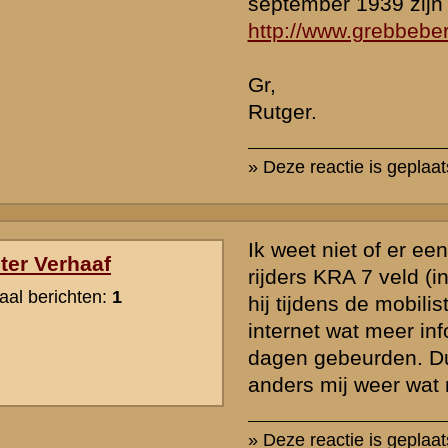
de Lichte Divisie en 1 en 2 KRA bleven vervolgens aan de rivier de 
stak de Merwede over naar Dordrecht.
In feite kwam men niet veel verder dan ongeveer halfverwege het E
Dordrecht. Door enige batterijen ( 3 KRA en 4 KRA ) van het KRA is
vuur uitgebracht op Duitse tanks die inmiddels de Moerdijkbruggen
gepasseerd. Ook zijn eenheden van het KRA betrokken geweest bij
om de stad Dordrecht zelf, eveneens op de 13e mei.
http://www.grebbeberg.nl/dordt/dordtopenstad/stad_in_strijd_12.htm
Uiteindelijk zijn de betrokken onderdelen van de Lichte Divisie en 
teruggenomen achter de Merwede waarop spoedig het bericht van de
volgde.
» Deze reactie is geplaatst op
16 juli 2008 20:49
In aanvulling van de gegevens van Hr. Groenman is er mogelijk oo
(niet op volledig sterkte) 5e battery geweest die gestationeers is ge
Vak Bakel en toegevoegd was (onder bevel van?) aan III-27RI wat 
Gemert verklaart.
bron : rogier peters
verdere gegevens inbreken mij
» Deze reactie is geplaatst op
17 juli 2008 00:46