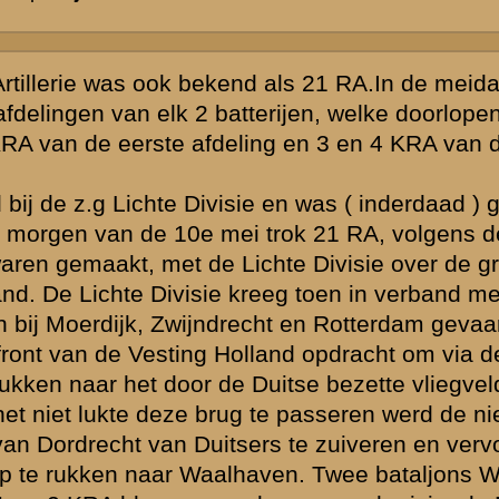
t KRA en daar
torisatie) en
 bij de
veld, maar over
 van Peter
 ) in Bakel en
e was ingedeeld.
ie terugkwam
t Brabant van
 gekregen. Ik