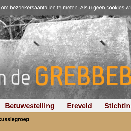
ten. Als u geen cookies wilt toestaan kunt u
hier klikken
.
Accepteer cookies
Ereveld
Stichting
Discussiegroep
Zoeken
Hel
satie RA's (oudstrijders gezocht)
rzicht
«
Terug naar hoofdpagina
»
P
7.