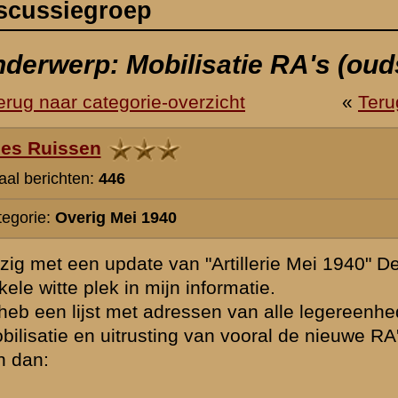
Artillerie Mei 1940" Deel 1 (vorig jaar op deze website geplaatst), is 
nformatie.
sen van alle legereenheden per october 1939. Maar uit verslagen e.d. bl
 van vooral de nieuwe RA's eerst nog op andere plaatsen gebeurde. Co
nd (Den Ham) bij Amersfoort gedirigeerd, of was hier alleen de telefo
aarden naar Maartensdijk, of eerst nog naar Amersfoort ?
it kamp Crailo bij Laren naar Driebergen ?
teen naar Zeeland (Middelburg en Yerseke ?), waar moest de Sie 10 v
aar Kapelle-Biezelinge, of naar Schore ?
vanuit Schoonhoven naar Jutphaas/Utrecht ?
obilisatiebestemmingen van andere RA's is welkom om mijn gegevens
augustus 2006 08:57
Uit het boek van De Groot over II - 19 RA blijkt dat het hele regimen
Schoonhoven naar Utrecht / Jutphaas is verplaatst op 2 september