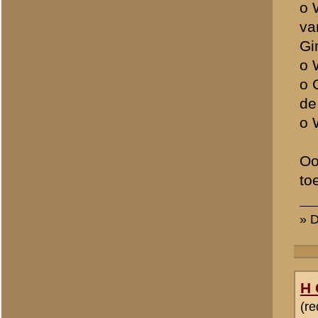
Totaal berichten:
2.294
Rutger Bol
(redactie)
Totaal berichten:
858