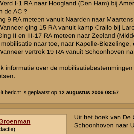
» Deze reactie is geplaatst op
12 augustus 2006 10:53
Kees,
Wellicht heb je het al gevonden, maar in het verslag van Kapitein V
19 R.A. komen de nodige plaatsen en data voorbij vanaf het momen
mobilisatie. Wellicht zit hier nog bruikbare info bij!
http://www.grebbeberg.nl/index.php?page=verslag-van-reserve-kapit
vorstman
Wat betreft 15 R.A.: ik heb een incompleet dagboek van Kapitein Ju
onzichtbaar op de site staat. Ook hieruit moet volgens mij af te leid
zij van Laren naar Driebergen zijn vertrokken. Als ik het goed lees 
september 1939 zijn geweest.
http://www.grebbeberg.nl/bibliotheek/data/art00065.html
Gr,
Rutger.
» Deze reactie is geplaatst op
24 augustus 2006 16:38