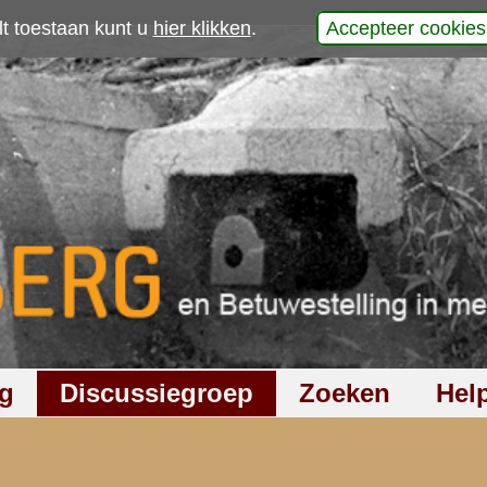
p
laats uw reactie
625
keer gelezen
23
reacties