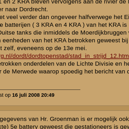
j St.
 in Gemert was
RA zijn gweest,
 ongeveer op de
 zuidelijker
ak - Weert.
rdrecht, maar
lerievuur
and was
e grebben berg