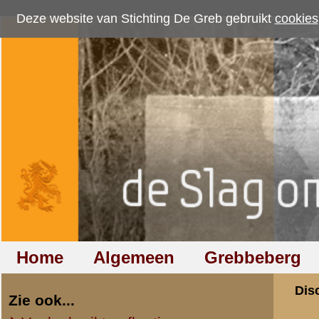
Deze website van Stichting De Greb gebruikt
cookies
om bezoekersaantallen te me
Home
Algemeen
Grebbeberg
Betuwestelling
Discussiegroep
Zie ook...
Veelgebruikte afkortingen
Discussiegroep
Begrippen en verklaringen
Onderwerp: Mobili
Veelgestelde vragen (FAQ)
Hulp bij zoektocht naar militair,
«
Terug naar categorie-ove
relatie of familielid
Kees Ruissen
Totaal berichten:
446