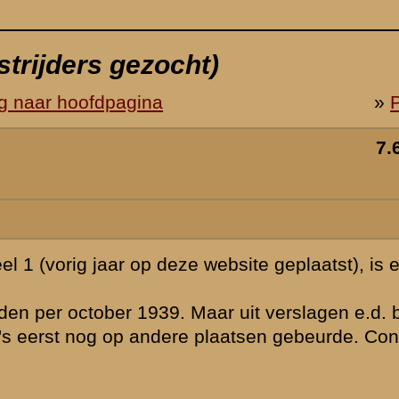
er nog een
ijkt, dat de
ncrete vragen
onaansluiting
eld meteen na
 te kunnen
t vanuit
 1939.