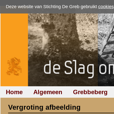
Deze website van Stichting De Greb gebruikt
cookies
om bezoekersaantallen te me
Home
Algemeen
Grebbeberg
Betuwestelling
Vergroting afbeelding