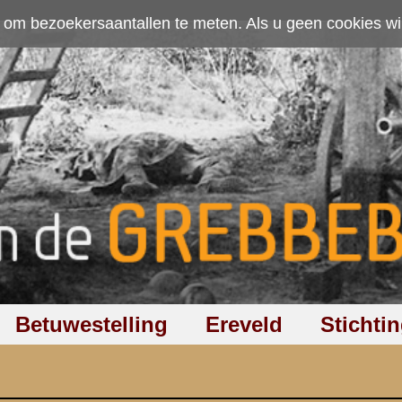
ten. Als u geen cookies wilt toestaan kunt u
hier klikken
.
Accepteer cookies
Ereveld
Stichting
Discussiegroep
Zoeken
Hel