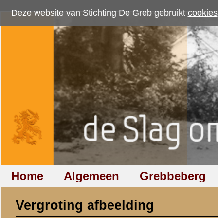
Deze website van Stichting De Greb gebruikt
cookies
om bezoekersaantallen te me
Home
Algemeen
Grebbeberg
Betuwestelling
Vergroting afbeelding