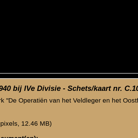
n 2-III-8 R.I.
f- en overzichtskaarten
(
73
afbeeldingen)
Volg
waarden
|
Begrippenlijst
|
Veelgestelde vragen
|
Afkortingen