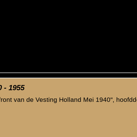
ende afbeelding
»