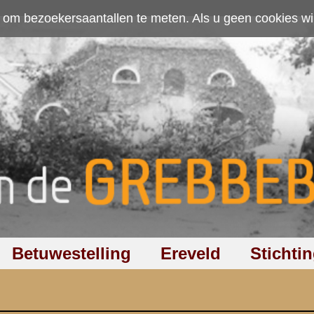
ten. Als u geen cookies wilt toestaan kunt u
hier klikken
.
Accepteer cookies
Ereveld
Stichting
Discussiegroep
Zoeken
Hel