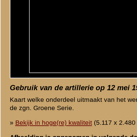
Afbeelding is opgenomen in volgende document(en):
»
Persoonlijk relaas van Gerard Looijen, sergeant bij de 3e sectie va
»
Lees de gebruiksvoorwaarden
«
Vorige afbeelding
Categorie
Grebbeberg /
Sta
© 1998-2026
Stichting De Greb
|
Overzicht recente aanvullingen
|
Gebruiksvoor