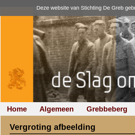
Deze website van Stichting De Greb gebruikt
cookies
om bezoekersaan
Home
Algemeen
Grebbeberg
Betuwestelling
Vergroting afbeelding