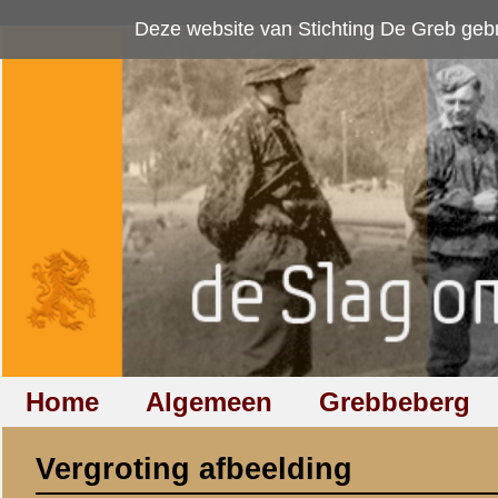
Deze website van Stichting De Greb gebruikt
cookies
om bezoekersaan
Home
Algemeen
Grebbeberg
Betuwestelling
Vergroting afbeelding