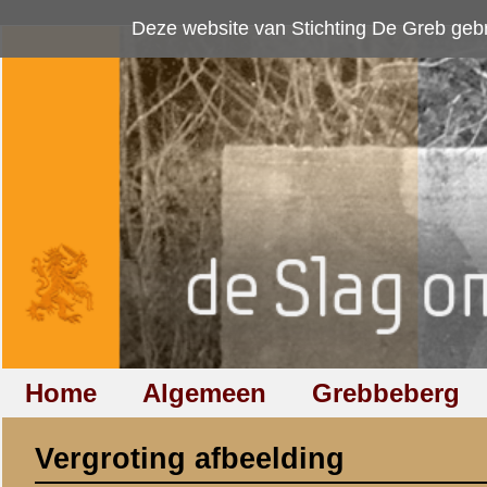
Deze website van Stichting De Greb gebruikt
cookies
om bezoekersaan
Home
Algemeen
Grebbeberg
Betuwestelling
Vergroting afbeelding