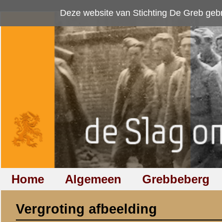
Deze website van Stichting De Greb gebruikt
cookies
om bezoekersaan
Home
Algemeen
Grebbeberg
Betuwestelling
Vergroting afbeelding