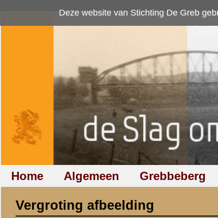
Deze website van Stichting De Greb gebruikt
cookies
om bezoekersaan
Home
Algemeen
Grebbeberg
Betuwestelling
Vergroting afbeelding