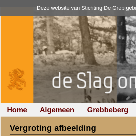
Deze website van Stichting De Greb gebruikt
cookies
om bezoekersaan
Home
Algemeen
Grebbeberg
Betuwestelling
Vergroting afbeelding