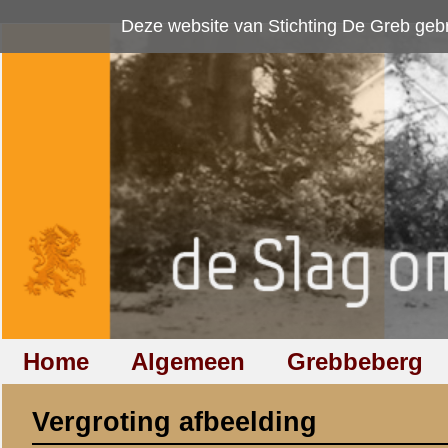
Deze website van Stichting De Greb gebruikt
cookies
om bezoekersaan
Home
Algemeen
Grebbeberg
Betuwestelling
Vergroting afbeelding