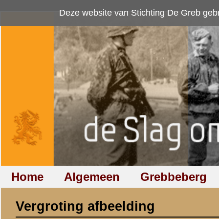
Deze website van Stichting De Greb gebruikt
cookies
om bezoekersaan
Home
Algemeen
Grebbeberg
Betuwestelling
Vergroting afbeelding