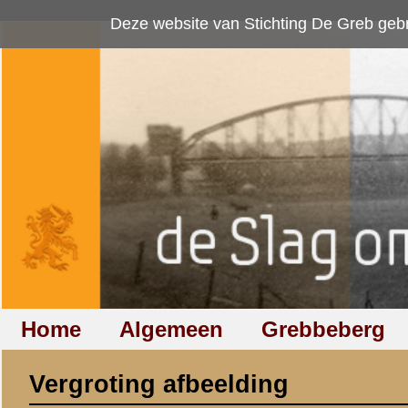
Deze website van Stichting De Greb gebruikt
cookies
om bezoekersaan
Home
Algemeen
Grebbeberg
Betuwestelling
Vergroting afbeelding