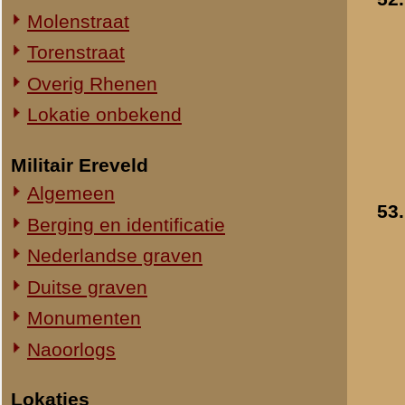
54.
Duitse opname van de
Straatweg Rhenen-Wageningen
opgeblazen verkeersb
Omgeving bij de Grebbesluis
bij Arnhem
- mei 1940
Stellingen
Toegevoegd:
22 mei 2011
Spoorbrug over de Rijn
Het Viaduct en omgeving
Ouwehand's Dierenpark
Hotels en Restaurants
55.
Duitse opname van e
Actuele situatie objecten
verlaten Nederlandse
loopgraaf ergens in de
Legeronderdelen
Grebbelinie
- mei 194
Staf 8 R.I.
Toegevoegd:
22 mei 2011
Staf I-8 R.I.
1-I-8 R.I.
3-I-8 R.I.
Mitrailleurcompagnie I-8 R.I.
Resultaten
51
-
57
van
57
Staf II-8 R.I.
1-II-8 R.I.
«
Wageningen
2-II-8 R.I.
3-II-8 R.I.
Staf III-8 R.I.