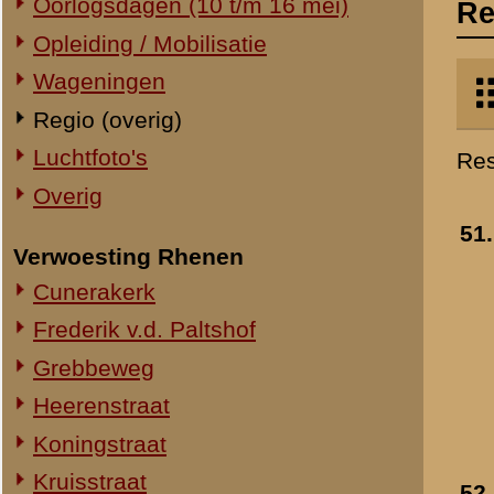
Verwoesting Rhenen
Westervoort
- mei 194
Cunerakerk
»
meer info
Toegevoegd:
10 jan 2010
Frederik v.d. Paltshof
Grebbeweg
Heerenstraat
Koningstraat
Kruisstraat
52.
Opgeblazen verkeersb
Molenstraat
bij Arnhem
- 1940
Toegevoegd:
10 jan 2010
Torenstraat
Overig Rhenen
Lokatie onbekend
Militair Ereveld
Algemeen
53.
Duitse militairen in
Berging en identificatie
Scherpenzeel
Nederlandse graven
(Vijverlaan/Molenweg)
- mei 1940
Duitse graven
»
meer info
Monumenten
Toegevoegd:
8 jan 2011
Naoorlogs
Lokaties