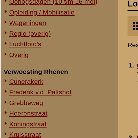
Verwoesting Rhenen
Toegevoegd:
1 apr 2001
Cunerakerk
Frederik v.d. Paltshof
Grebbeweg
Heerenstraat
Koningstraat
Kruisstraat
2.
Rhenen 1940
Molenstraat
Toegevoegd:
1 apr 2001
Torenstraat
Overig Rhenen
Lokatie onbekend
Militair Ereveld
Algemeen
3.
De barak van de
Berging en identificatie
Politietroepen aan de
Nederlandse graven
Cuneraweg te Rhenen
Duitse graven
Toegevoegd:
18 nov 2001
Monumenten
Naoorlogs
Lokaties