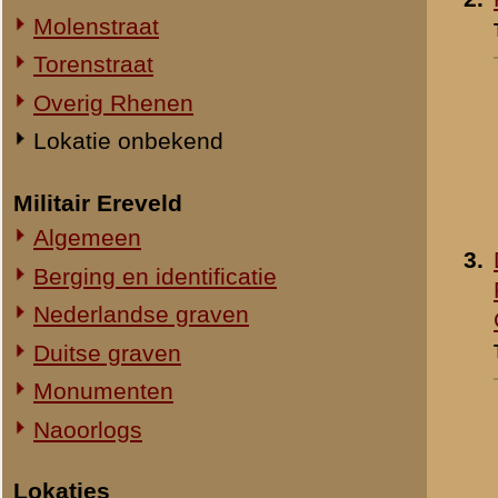
4.
De motorschuur naast 
Straatweg Rhenen-Wageningen
barak van de
Omgeving bij de Grebbesluis
Politietroepen
Stellingen
Toegevoegd:
18 nov 2001
Spoorbrug over de Rijn
Het Viaduct en omgeving
Ouwehand's Dierenpark
Hotels en Restaurants
5.
De zwaar beschadigde
Actuele situatie objecten
barak van de
Politietroepen
Legeronderdelen
Toegevoegd:
18 nov 2001
Staf 8 R.I.
Staf I-8 R.I.
1-I-8 R.I.
3-I-8 R.I.
Mitrailleurcompagnie I-8 R.I.
Resultaten
1
-
10
van
17
Staf II-8 R.I.
1-II-8 R.I.
«
Overig Rhenen
2-II-8 R.I.
3-II-8 R.I.
Staf III-8 R.I.