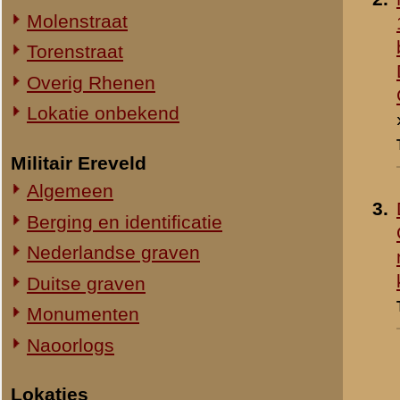
4.
Ingang Ouwehand's
Straatweg Rhenen-Wageningen
Dierenpark aan de
Omgeving bij de Grebbesluis
Heimersteinsche laan
Stellingen
- 1940
Spoorbrug over de Rijn
Toegevoegd:
17 mar 2000
Het Viaduct en omgeving
Ouwehand's Dierenpark
Hotels en Restaurants
5.
De vroegere ingang va
Actuele situatie objecten
Ouwehand's Dierenpar
- 1997
Legeronderdelen
Toegevoegd:
17 mar 2000
Staf 8 R.I.
Staf I-8 R.I.
1-I-8 R.I.
3-I-8 R.I.
Mitrailleurcompagnie I-8 R.I.
Resultaten
1
-
10
van
33
Staf II-8 R.I.
1-II-8 R.I.
«
Het Viaduct en omgevin
2-II-8 R.I.
3-II-8 R.I.
Staf III-8 R.I.