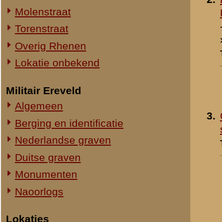
4.
Werk aan de stellingen 
Straatweg Rhenen-Wageningen
de voorposten
- 1940
Omgeving bij de Grebbesluis
Toegevoegd:
2 aug 2004
Stellingen
Spoorbrug over de Rijn
Het Viaduct en omgeving
Ouwehand's Dierenpark
Hotels en Restaurants
5.
De schafttent
- 1940
Actuele situatie objecten
Toegevoegd:
2 aug 2004
Legeronderdelen
Staf 8 R.I.
Staf I-8 R.I.
1-I-8 R.I.
3-I-8 R.I.
Mitrailleurcompagnie I-8 R.I.
Resultaten
1
-
10
van
37
Staf II-8 R.I.
1-II-8 R.I.
«
2-III-8 R.I.
2-II-8 R.I.
3-II-8 R.I.
Staf III-8 R.I.