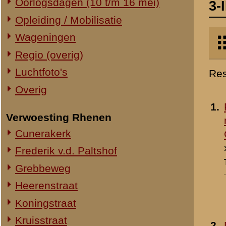
Verwoesting Rhenen
nabij Bot & Doekes
Cunerakerk
Graanhandel
- 9 jun 19
»
meer info
Frederik v.d. Paltshof
Toegevoegd:
2 aug 2004
Grebbeweg
Heerenstraat
Koningstraat
Kruisstraat
2.
De proeftuin langs de
Molenstraat
Haarweg in de Nude
- 1940
Torenstraat
»
meer info
Overig Rhenen
Toegevoegd:
2 aug 2004
Lokatie onbekend
Militair Ereveld
Algemeen
3.
Groepsfoto voor de
Berging en identificatie
schafttent
- 1940
Nederlandse graven
Toegevoegd:
2 aug 2004
Duitse graven
Monumenten
Naoorlogs
Lokaties