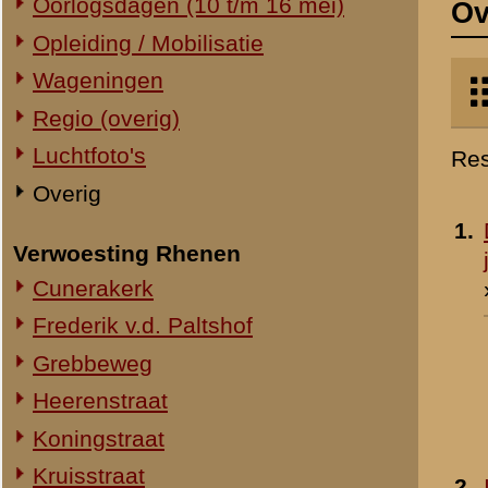
Verwoesting Rhenen
jaren '20 / '30
Cunerakerk
»
meer info
Frederik v.d. Paltshof
Grebbeweg
Heerenstraat
Koningstraat
Kruisstraat
2.
IJsschotsen in de Rijn
Molenstraat
- 1909
Torenstraat
Overig Rhenen
Lokatie onbekend
Militair Ereveld
Algemeen
3.
Bladwijzer Grebbe 10-1
Berging en identificatie
Mei 1940
Nederlandse graven
Toegevoegd:
23 jan 2000
Duitse graven
Monumenten
Naoorlogs
Lokaties