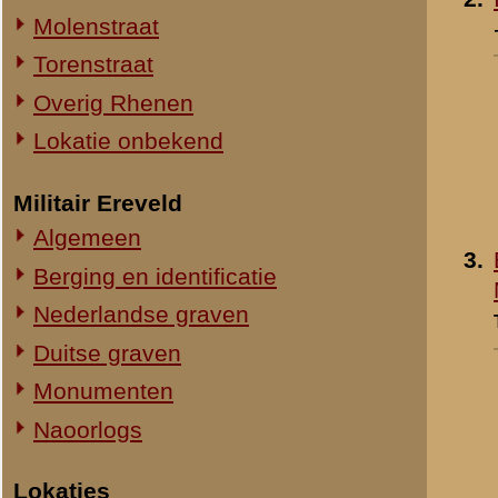
4.
Bladwijzer Grebbe 10-1
Straatweg Rhenen-Wageningen
Mei 1940
Omgeving bij de Grebbesluis
Toegevoegd:
23 jan 2000
Stellingen
Spoorbrug over de Rijn
Het Viaduct en omgeving
Ouwehand's Dierenpark
Hotels en Restaurants
5.
Heimersteinselaan in d
Actuele situatie objecten
winter van 1939-1940
- 1940
Legeronderdelen
»
meer info
Staf 8 R.I.
Toegevoegd:
10 jan 2004
Staf I-8 R.I.
1-I-8 R.I.
3-I-8 R.I.
Mitrailleurcompagnie I-8 R.I.
Resultaten
1
-
8
van
8
Staf II-8 R.I.
1-II-8 R.I.
«
Luchtfoto's
2-II-8 R.I.
3-II-8 R.I.
Staf III-8 R.I.