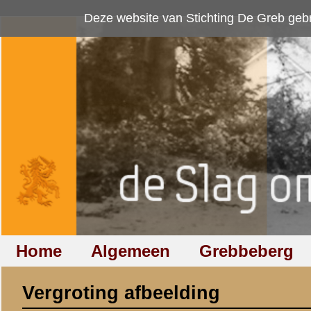
Deze website van Stichting De Greb gebruikt
cookies
om bezoekersaan
Home
Algemeen
Grebbeberg
Betuwestelling
Vergroting afbeelding