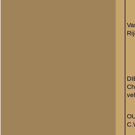
Dienstplichtig
D 4.
soldaat Hagen.
Gezien de verklaringen, 
betreffende, zijn weerge