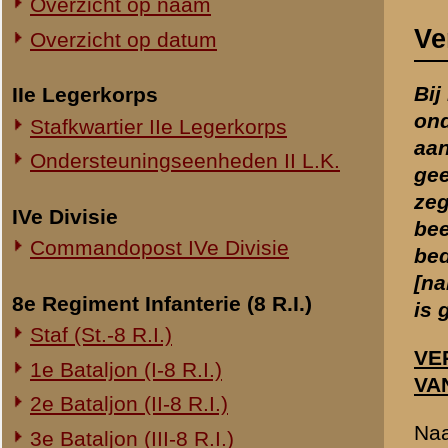
beeld en uiteindelijk vol
Commandopost IVe Divisie
bedacht dat de associati
[namen gefingeerd] Rhene
8e Regiment Infanterie (8 R.I.)
is gebaseerd. [redactie]
Staf (St.-8 R.I.)
VERSLAG VAN HET GE
1e Bataljon (I-8 R.I.)
VAN DEN VIJAND VLAG
2e Bataljon (II-8 R.I.)
Naar aanleiding van het d
3e Bataljon (III-8 R.I.)
onderzoek der beide Rijksr
Ondersteuningseenheden 8 R.I.
overzichtelijken staat aan
het onderzoek vermeenen
11e Regiment Infanterie (11 R.I.)
2e Bataljon (II-11 R.I.)
Gehoorde
Dossier
3e Bataljon (III-11 R.I.)
getuige
Reserve 1e
D 2.
Ondersteuningseenheden 11 R.I.
Luitenant
SCHLUTER.
19e Regiment Infanterie (19 R.I.)
Staf (St.-19 R.I.)
1e Bataljon (I-19 R.I.)
2e Bataljon (II-19 R.I.)
3e Bataljon (III-19 R.I.)
Ondersteuningseenheden 19 R.I.