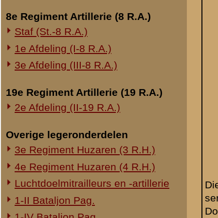
JANSEN J.
A 5.
Onderwerp gerelateerd
controleur bij
Opblazen spoorbrug bij Rhenen
Ouwehand's
Onderzoek Ouwehand
Dierenpark.
Pfeifpatronen
Inspectietochten C.V. 1940
Strafprocessen 1941-1942
Overige rapporten
Van DOESBURG.
A 6.
Rijksveldwachter.