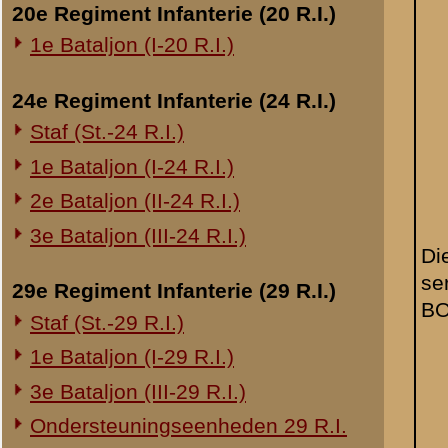
Overige legeronderdelen
3e Regiment Huzaren (3 R.H.)
4e Regiment Huzaren (4 R.H.)
Luchtdoelmitrailleurs en -artillerie
Dienstplichtig
A 3.
sergeant Van
1-II Bataljon Pag.
Doorn.
1-IV Bataljon Pag.
4e Compagnie Pioniers (4 C.P.)
4e Mitrailleurcompagnie (4 M.C.)
4-II Auto Bataljon
11e Grens Bataljon (11 G.B.)
16e Mitrailleurcomp. (16 M.C.)
1e Bataljon (I-46 R.I.)
3-I-10 R.I. inzake kapitein Sluis
Overige artillerie-onderdelen
Rijnbatterij
1e Afdeling (I-15 R.A.)
1e Afdeling (I-16 R.A.)
2e Artillerie Meet Compagnie