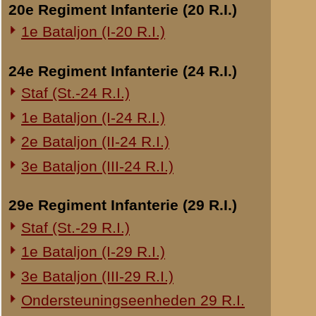
Overige legeronderdelen
3e Regiment Huzaren (3 R.H.)
4e Regiment Huzaren (4 R.H.)
Luchtdoelmitrailleurs en -artillerie
1-II Bataljon Pag.
1-IV Bataljon Pag.
4e Compagnie Pioniers (4 C.P.)
4e Mitrailleurcompagnie (4 M.C.)
4-II Auto Bataljon
11e Grens Bataljon (11 G.B.)
16e Mitrailleurcomp. (16 M.C.)
1e Bataljon (I-46 R.I.)
3-I-10 R.I. inzake kapitein Sluis
Overige artillerie-onderdelen
Rijnbatterij
1e Afdeling (I-15 R.A.)
1e Afdeling (I-16 R.A.)
2e Artillerie Meet Compagnie