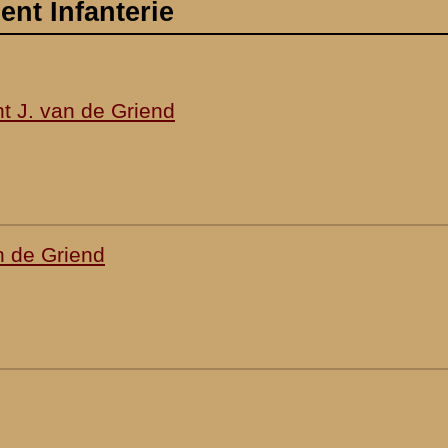
e Batterij 6 Veld
»