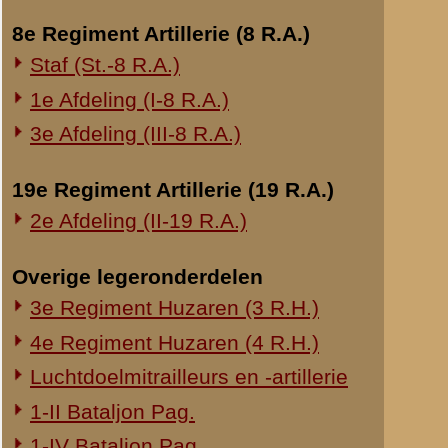
Onderwerp gerelateerd
Opblazen spoorbrug bij Rhenen
Onderzoek Ouwehand
Pfeifpatronen
Inspectietochten C.V. 1940
Strafprocessen 1941-1942
Overige rapporten
© 1998-2026
Stichting De Greb
|
Overzicht recente aanvullingen
|
Gebruiksvoor