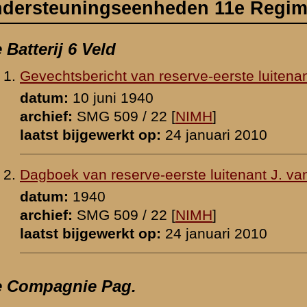
-eerste luitenant J. van de Griend
2 [
NIMH
]
p:
24 januari 2010
eerste luitenant Mr. W.J.M.J. Piët
1941
4 [
NIMH
]
p:
19 januari 2010
ve-kapitein Mr. W.J.M.J. Piët
1947
4 [
NIMH
]
p:
23 november 2008
tein H.J.M. Steenber...
11