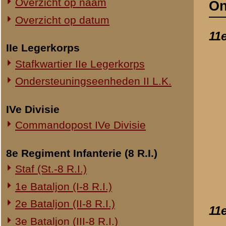
Commandopost IVe Divisie
Dagboek van reserve
datum:
1940
8e Regiment Infanterie (8 R.I.)
archief:
SMG 509 / 2
Staf (St.-8 R.I.)
laatst bijgewerkt o
1e Bataljon (I-8 R.I.)
2e Bataljon (II-8 R.I.)
11e Compagnie Pag.
3e Bataljon (III-8 R.I.)
Verslag van reserve-
Ondersteuningseenheden 8 R.I.
datum:
21 februari 
archief:
SMG 509 / 2
11e Regiment Infanterie (11 R.I.)
laatst bijgewerkt o
2e Bataljon (II-11 R.I.)
3e Bataljon (III-11 R.I.)
Verklaring van reser
Ondersteuningseenheden 11 R.I.
datum:
23 januari 
archief:
SMG 509 / 2
19e Regiment Infanterie (19 R.I.)
laatst bijgewerkt o
Staf (St.-19 R.I.)
1e Bataljon (I-19 R.I.)
2e Bataljon (II-19 R.I.)
«
Rapport van reserve-kapi
3e Bataljon (III-19 R.I.)
Ondersteuningseenheden 19 R.I.