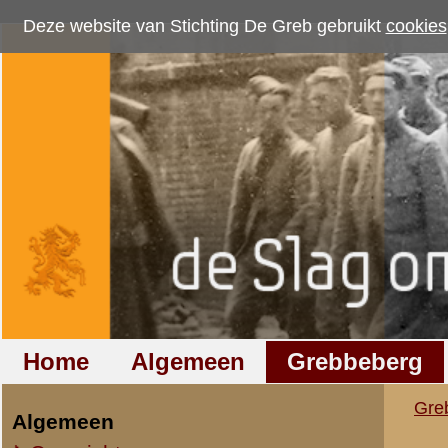
Deze website van Stichting De Greb gebruikt
cookies
om bezoekersaantallen te me
Home
Algemeen
Grebbeberg
Betuwestelling
Grebbeberg
»
Nederlandse milit
Algemeen
Overzicht op naam
Ondersteuningseenh
Overzicht op datum
11e Batterij 6 Veld
IIe Legerkorps
Gevechtsbericht van 
Stafkwartier IIe Legerkorps
datum:
10 juni 1940
Ondersteuningseenheden II L.K.
archief:
SMG 509 / 2
laatst bijgewerkt o
IVe Divisie