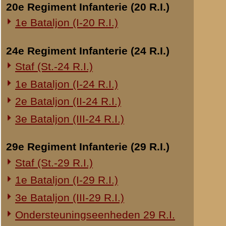
Overige legeronderdelen
3e Regiment Huzaren (3 R.H.)
4e Regiment Huzaren (4 R.H.)
Luchtdoelmitrailleurs en -artillerie
1-II Bataljon Pag.
1-IV Bataljon Pag.
4e Compagnie Pioniers (4 C.P.)
4e Mitrailleurcompagnie (4 M.C.)
4-II Auto Bataljon
11e Grens Bataljon (11 G.B.)
16e Mitrailleurcomp. (16 M.C.)
1e Bataljon (I-46 R.I.)
3-I-10 R.I. inzake kapitein Sluis
Overige artillerie-onderdelen
Rijnbatterij
1e Afdeling (I-15 R.A.)
1e Afdeling (I-16 R.A.)
2e Artillerie Meet Compagnie