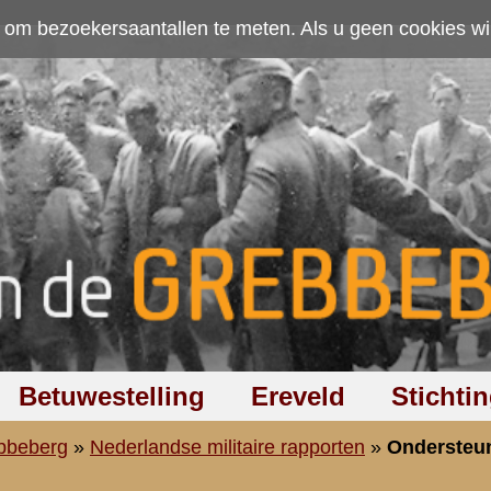
ten. Als u geen cookies wilt toestaan kunt u
hier klikken
.
Accepteer cookies
Ereveld
Stichting
Discussiegroep
Zoeken
Hel
aire rapporten
»
Ondersteuningseenheden 11 R.I.
eden 11e Regiment Infanterie
reserve-eerste luitenant J. van de Griend
2 [
NIMH
]
p:
24 januari 2010