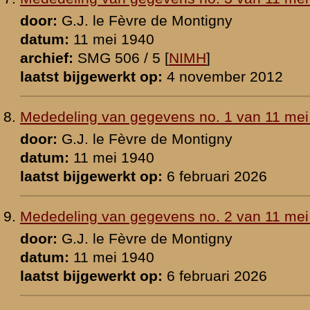
evens no. 4 van 12 mei 1940
 de Montigny
0
 [
NIMH
]
p:
4 november 2012
n G.J. le Fèvre de Montigny
1942
p:
19 december 2008
ein-adjudant D.T. Hendriks
1948
 [
NIMH
]
p:
3 december 2008
in-adjudant D.T. Hendriks
 1941
p:
12 juli 2026
ve-eerste luitenant J. van Houten
948
 [
NIMH
]