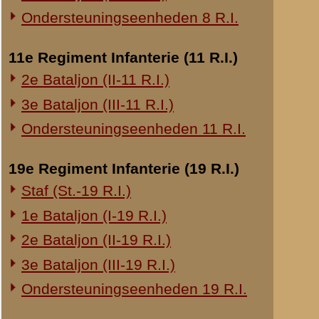
20e Regiment Infanterie (20 R.I.)
door:
G.J. le Fèvre
1e Bataljon (I-20 R.I.)
datum:
11 mei 1940
archief:
SMG 506 / 5
24e Regiment Infanterie (24 R.I.)
laatst bijgewerkt o
Staf (St.-24 R.I.)
1e Bataljon (I-24 R.I.)
Mededeling van geg
door:
G.J. le Fèvre
2e Bataljon (II-24 R.I.)
datum:
11 mei 1940
3e Bataljon (III-24 R.I.)
laatst bijgewerkt o
29e Regiment Infanterie (29 R.I.)
Mededeling van geg
Staf (St.-29 R.I.)
door:
G.J. le Fèvre
1e Bataljon (I-29 R.I.)
datum:
11 mei 1940
3e Bataljon (III-29 R.I.)
laatst bijgewerkt o
Ondersteuningseenheden 29 R.I.
Verklaring van kapit
8e Regiment Artillerie (8 R.A.)
datum:
12 januari 
Staf (St.-8 R.A.)
archief:
SMG 506 / 3
laatst bijgewerkt o
1e Afdeling (I-8 R.A.)
3e Afdeling (III-8 R.A.)
Bevel tot tegenactie
datum:
12 mei 194
19e Regiment Artillerie (19 R.A.)
laatst bijgewerkt o
2e Afdeling (II-19 R.A.)