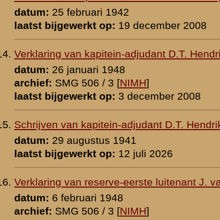
1949
 [
NIMH
]
p:
3 april 2010
nt IVe Divisie op tijdtafel
oon
 [
NIMH
]
p:
1 maart 2010
 A. van Loon betreffende relaas commandant 24 R.I.
oon
0
2 [
NIMH
]
p:
20 december 2009
el A.M.M. van Loon
 1941
p:
5 januari 2026
el op non-activiteit A.M.M. van Loon
1948
 [
NIMH
]
p:
3 december 2008