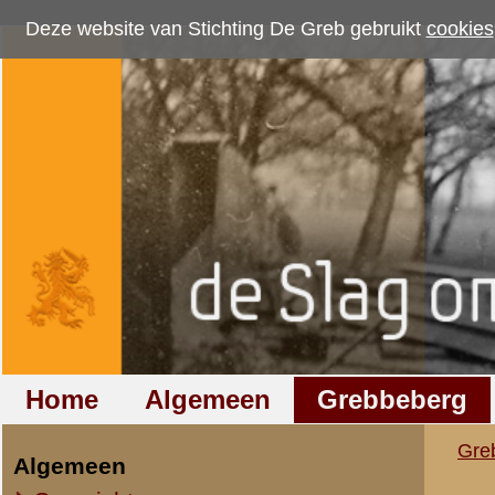
Deze website van Stichting De Greb gebruikt
cookies
om bezoekersaantallen te me
Home
Algemeen
Grebbeberg
Betuwestelling
Grebbeberg
»
Nederlandse milit
Algemeen
Overzicht op naam
Commandopost IVe 
Overzicht op datum
Commandopost IVe Div
IIe Legerkorps
Tijdtafel 12/13 me
Stafkwartier IIe Legerkorps
datum:
1940
Ondersteuningseenheden II L.K.
archief:
SMG 506 / 4
laatst bijgewerkt o
IVe Divisie