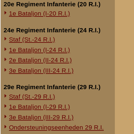
Mededeling van geg
Overige legeronderdelen
door:
G.J. le Fèvre
3e Regiment Huzaren (3 R.H.)
datum:
12 mei 194
4e Regiment Huzaren (4 R.H.)
archief:
SMG 506 / 5
Luchtdoelmitrailleurs en -artillerie
laatst bijgewerkt o
1-II Bataljon Pag.
Verhoor van kapitei
1-IV Bataljon Pag.
datum:
25 februari 
4e Compagnie Pioniers (4 C.P.)
laatst bijgewerkt o
4e Mitrailleurcompagnie (4 M.C.)
4-II Auto Bataljon
Verklaring van kapit
11e Grens Bataljon (11 G.B.)
datum:
26 januari 
archief:
SMG 506 / 3
16e Mitrailleurcomp. (16 M.C.)
laatst bijgewerkt o
1e Bataljon (I-46 R.I.)
3-I-10 R.I. inzake kapitein Sluis
Schrijven van kapite
datum:
29 augustus
Overige artillerie-onderdelen
laatst bijgewerkt o
Rijnbatterij
1e Afdeling (I-15 R.A.)
Verklaring van reser
1e Afdeling (I-16 R.A.)
datum:
6 februari 1
archief:
SMG 506 / 3
2e Artillerie Meet Compagnie