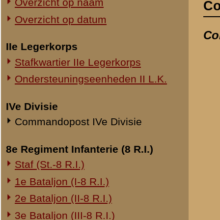
Commandopost IVe Divisie
Lotgevallen die bij
laatst bijgewerkt o
8e Regiment Infanterie (8 R.I.)
Staf (St.-8 R.I.)
Verklaring van kapit
1e Bataljon (I-8 R.I.)
datum:
13 januari 
archief:
SMG 506 / 3
2e Bataljon (II-8 R.I.)
laatst bijgewerkt o
3e Bataljon (III-8 R.I.)
Ondersteuningseenheden 8 R.I.
Verslag van kapitei
datum:
17 septemb
11e Regiment Infanterie (11 R.I.)
laatst bijgewerkt o
2e Bataljon (II-11 R.I.)
3e Bataljon (III-11 R.I.)
Verklaring van kapit
Ondersteuningseenheden 11 R.I.
datum:
1940
archief:
SMG 509 / 4
19e Regiment Infanterie (19 R.I.)
laatst bijgewerkt o
Staf (St.-19 R.I.)
Verklaring van kapi
1e Bataljon (I-19 R.I.)
datum:
22 juni 1940
2e Bataljon (II-19 R.I.)
archief:
SMG 506 / 7
3e Bataljon (III-19 R.I.)
laatst bijgewerkt o
Ondersteuningseenheden 19 R.I.
Mededeling van geg