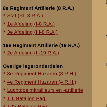
laatst bijgewerkt o
Onderwerp gerelateerd
Verklaring van luiten
Opblazen spoorbrug bij Rhenen
datum:
26 januari 
Onderzoek Ouwehand
archief:
SMG 506 / 3
Pfeifpatronen
laatst bijgewerkt o
Inspectietochten C.V. 1940
Strafprocessen 1941-1942
Memorie van kolone
Overige rapporten
datum:
10 februari 
archief:
SMG 506 / 3
laatst bijgewerkt o
Mededeling van geg
datum:
11 mei 1940
archief:
SMG 506 / 5
laatst bijgewerkt o
Schrijven van kolon
datum:
16 maart 19
archief:
SMG 506 / 3
laatst bijgewerkt o
Verklaring van kolo