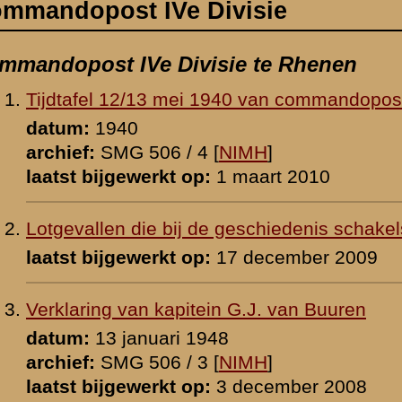
 de geschiedenis schakels vormen
p:
17 december 2009
ein G.J. van Buuren
1948
 [
NIMH
]
p:
3 december 2008
n G.J. van Buuren
er 1940
p:
22 december 2008
ein G.J. van Buuren
6 [
NIMH
]
p:
28 december 2008
tein G.J. van Buuren inzake kapitein Franssen
 [
NIMH
]
p:
4 mei 2026
evens no. 3 van 11 mei 1940