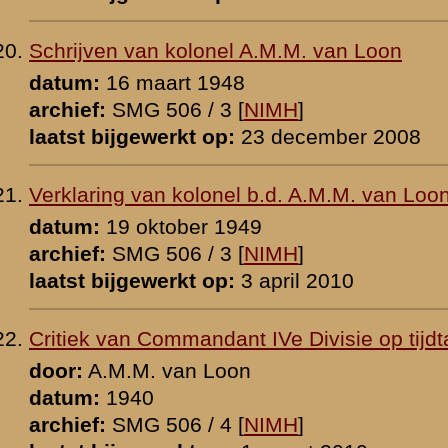
p:
29 november 2013
ek inzake kolonel A.M.M. van Loon
 / F.A.J. de Klerck
8
 [
NIMH
]
p:
1 januari 2012
aal-majoor b.d. V.E. Nierstrasz aangaande Van Loon
1948
 [
NIMH
]
p:
12 maart 2010
ve-kapitein A.J. van Pesch
0 [
NIMH
]
p:
6 november 2025
 K.F. Puffius
0
p:
18 december 2008
in K.F. Puffius