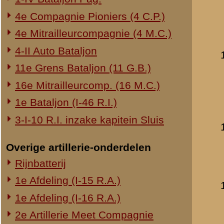
datum:
19 oktober 
archief:
SMG 506 / 3
laatst bijgewerkt o
Critiek van Commanda
door:
A.M.M. van L
datum:
1940
archief:
SMG 506 / 4
laatst bijgewerkt o
Rapport van kolonel
door:
A.M.M. van L
datum:
21 mei 194
archief:
SMG 514 / 1
laatst bijgewerkt o
Schrijven van kolon
datum:
26 augustus
laatst bijgewerkt o
Verklaring van kolon
datum:
28 januari 
archief:
SMG 506 / 3
laatst bijgewerkt o