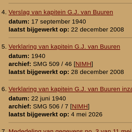
 de Montigny
 [
NIMH
]
p:
4 november 2012
evens no. 1 van 11 mei 1940
 de Montigny
p:
6 februari 2026
evens no. 2 van 11 mei 1940
 de Montigny
p:
6 februari 2026
ein G.J. le Fèvre de Montigny
1948
 [
NIMH
]
p:
4 november 2012
 van kapitein G.J. le Fèvre de Montigny
0
p:
20 januari 2010