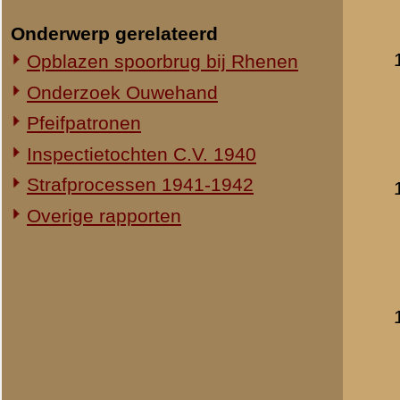
Schrijven van kolone
datum:
28 mei 194
laatst bijgewerkt o
Verslag van kolonel
datum:
29 mei 194
archief:
SMG 506 / 1
laatst bijgewerkt o
Schrijven van kolon
datum:
30 septemb
laatst bijgewerkt o
Schrijven van kolon
datum:
31 oktober 
archief:
SMG 506 / 3
laatst bijgewerkt o
Dagboek van Divisiea
auteur(s):
G.H.D. v
datum publicatie:
1
bestandsgrootte:
4