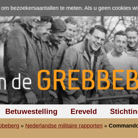
ten. Als u geen cookies wilt toestaan kunt u
hier klikken
.
Accepteer cookies
Ereveld
Stichting
Discussiegroep
Zoeken
Hel
aire rapporten
»
Commandopost IVe Divisie
Divisie
isie te Rhenen
i 1940 van commandopost Commandant IVe Divisie
 [
NIMH
]
p:
1 maart 2010