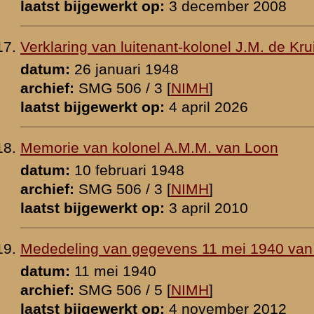
l A.M.M. van Loon inzake prijsgeven van stelling
0
p:
6 januari 2026
 A.M.M. van Loon
0
 [
NIMH
]
p:
29 november 2008
el A.M.M. van Loon
er 1950
p:
21 december 2008
el A.M.M. van Loon
1948
 [
NIMH
]
p:
22 december 2008
rts IVe Divisie (gedeeltelijk verbrand)
an Maanen
939-1940
8.33 MB