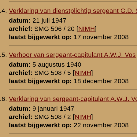
oraal ziekenverpleger T. Hansen
 [
NIMH
]
p:
17 december 2009
tplichtig soldaat H.J. Keizer
 [
NIMH
]
p:
22 november 2008
ig H. Klooster, sectiecommandant 3e sectie 2-II-8 R.I.
er 1941
p:
10 maart 2026
tplichtig soldaat R. Nagtegaal
0 [
NIMH
]
p:
23 december 2008
luitenant H.H.C. Vos
0 [
NIMH
]