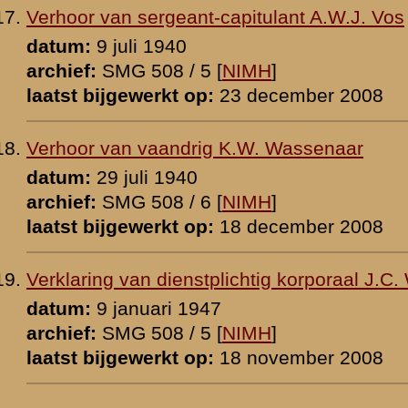
p:
23 december 2008
luitenant H.H.C. Vos
0
p:
16 januari 2011
e-eerste luitenant H.H.C. Vos
940
0 [
NIMH
]
p:
22 december 2008
ve-tweede luitenant H. de Vries
p:
18 maart 2016
-tweede luitenant H. de Vries
 [
NIMH
]
p:
18 december 2008
 A. Wiersinga
 [
NIMH
]