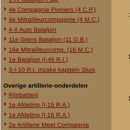
laatst bijgewerkt o
Verklaring van diens
datum:
9 januari 19
archief:
SMG 508 / 5
laatst bijgewerkt o
2e Compagnie (2-II-8 R.
Verhoor van adjudant
datum:
12 juni 1940
archief:
SMG 508 / 8
laatst bijgewerkt o
Verklaring van adjud
datum:
21 mei 194
archief:
SMG 508 / 8
laatst bijgewerkt o
Verklaring van adjud
datum:
5 juli 1940
archief:
SMG 508 / 8
laatst bijgewerkt o