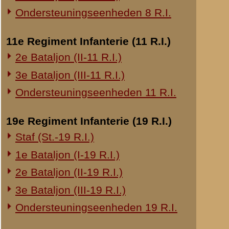
20e Regiment Infanterie (20 R.I.)
laatst bijgewerkt o
1e Bataljon (I-20 R.I.)
Verslag van sergean
24e Regiment Infanterie (24 R.I.)
datum:
27 decembe
Staf (St.-24 R.I.)
archief:
SMG 508 / 5
1e Bataljon (I-24 R.I.)
laatst bijgewerkt o
2e Bataljon (II-24 R.I.)
Verklaring van serg
3e Bataljon (III-24 R.I.)
datum:
30 decembe
archief:
SMG 508 / 2
29e Regiment Infanterie (29 R.I.)
laatst bijgewerkt o
Staf (St.-29 R.I.)
1e Bataljon (I-29 R.I.)
Rapport van reserve
3e Bataljon (III-29 R.I.)
datum:
15 oktober 
Ondersteuningseenheden 29 R.I.
archief:
SMG 508 / 3
laatst bijgewerkt o
8e Regiment Artillerie (8 R.A.)
Staf (St.-8 R.A.)
Verhoor van reserve
datum:
9 juli 1940
1e Afdeling (I-8 R.A.)
archief:
SMG 508 / 3
3e Afdeling (III-8 R.A.)
laatst bijgewerkt o
19e Regiment Artillerie (19 R.A.)
Verslag van reserve-
2e Afdeling (II-19 R.A.)