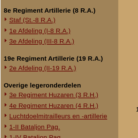
Verklaring van diens
Onderwerp gerelateerd
datum:
21 juli 1947
Opblazen spoorbrug bij Rhenen
archief:
SMG 506 / 2
Onderzoek Ouwehand
laatst bijgewerkt o
Pfeifpatronen
Inspectietochten C.V. 1940
Verhoor van sergean
Strafprocessen 1941-1942
datum:
5 augustus 
archief:
SMG 508 / 5
Overige rapporten
laatst bijgewerkt o
Verklaring van serge
datum:
9 januari 19
archief:
SMG 508 / 2
laatst bijgewerkt o
Verhoor van sergean
datum:
9 juli 1940
archief:
SMG 508 / 5
laatst bijgewerkt o
Verhoor van vaandr
datum:
29 juli 1940
archief:
SMG 508 / 6