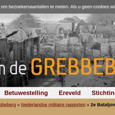
ten. Als u geen cookies wilt toestaan kunt u
hier klikken
.
Accepteer cookies
Ereveld
Stichting
Discussiegroep
Zoeken
Hel
aire rapporten
»
2e Bataljon (II-8 R.I.)
ent Infanterie (II-8 R.I.)
K.L. Bakema
7
 [
NIMH
]
p:
23 december 2008