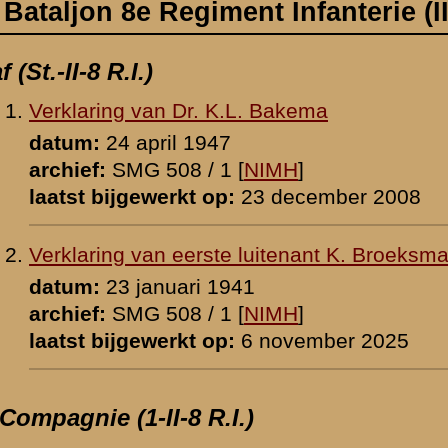
te luitenant K. Broeksma
1941
 [
NIMH
]
p:
6 november 2025
I.)
n J. van den Berg
 [
NIMH
]
p:
25 mei 2026
e-kapitein J. van den Berg inzake voordracht
r 1940
p:
3 augustus 2026
e-kapitein J. van den Berg inzake luitenant der Jagers
1941
p:
3 augustus 2026
eant-capitulant G. Dijkman
r 1940
 [
NIMH
]