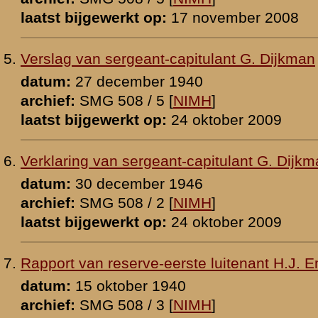
 [
NIMH
]
p:
6 november 2025
-eerste luitenant F.J.J.M. van den Heuvel
1940
 [
NIMH
]
p:
17 december 2008
ichtig sergeant H.J. Jansen
 [
NIMH
]
p:
23 december 2008
ichtig soldaat J. Krouwel
 [
NIMH
]
p:
18 december 2008
tplichtig soldaat W. Reuser
r 1946
 [
NIMH
]
p:
22 november 2008