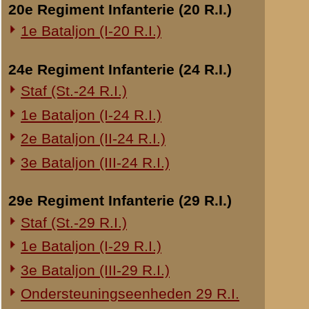
datum:
1940
archief:
SMG 508 / 4
Overige legeronderdelen
laatst bijgewerkt o
3e Regiment Huzaren (3 R.H.)
4e Regiment Huzaren (4 R.H.)
Verhoor van reserve
Luchtdoelmitrailleurs en -artillerie
datum:
7 augustus 
1-II Bataljon Pag.
archief:
SMG 508 / 4
laatst bijgewerkt o
1-IV Bataljon Pag.
4e Compagnie Pioniers (4 C.P.)
Verhoor van dienstpl
4e Mitrailleurcompagnie (4 M.C.)
datum:
11 juni 1940
4-II Auto Bataljon
archief:
SMG 508 / 4
11e Grens Bataljon (11 G.B.)
laatst bijgewerkt o
16e Mitrailleurcomp. (16 M.C.)
Verhoor van dienstpl
1e Bataljon (I-46 R.I.)
datum:
11 juni 1940
3-I-10 R.I. inzake kapitein Sluis
archief:
SMG 508 / 3
laatst bijgewerkt o
Overige artillerie-onderdelen
Rijnbatterij
Verklaring van diens
1e Afdeling (I-15 R.A.)
datum:
30 decembe
1e Afdeling (I-16 R.A.)
archief:
SMG 508 / 2
laatst bijgewerkt o
2e Artillerie Meet Compagnie