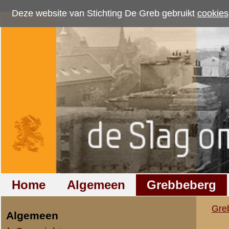
Deze website van Stichting De Greb gebruikt
cookies
om bezoekersaantallen te me
Home
Algemeen
Grebbeberg
Betuwestelling
Grebbeberg
»
Nederlandse milit
Algemeen
Overzicht op naam
2e Bataljon 8e Regim
Overzicht op datum
Staf (St.-II-8 R.I.)
IIe Legerkorps
Verklaring van Dr. 
Stafkwartier IIe Legerkorps
datum:
24 april 194
Ondersteuningseenheden II L.K.
archief:
SMG 508 / 1
laatst bijgewerkt o
IVe Divisie