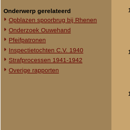
Verklaring van korp
datum:
8 mei 1947
archief:
SMG 508 / 1
laatst bijgewerkt o
Verklaring van diens
datum:
28 juli 1947
archief:
SMG 508 / 7
laatst bijgewerkt o
Schrijven van vaandr
datum:
27 septemb
laatst bijgewerkt o
Verklaring van diens
datum:
1940
archief:
SMG 508 / 1
laatst bijgewerkt o
Verhoor van eerste 
datum:
11 juni 1940
archief:
SMG 508 / 1