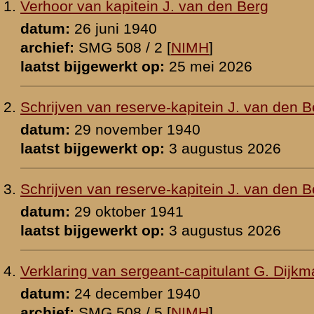
p:
17 november 2008
t-capitulant G. Dijkman
r 1940
 [
NIMH
]
p:
24 oktober 2009
eant-capitulant G. Dijkman
r 1946
 [
NIMH
]
p:
24 oktober 2009
-eerste luitenant H.J. Emous
1940
 [
NIMH
]
p:
17 november 2008
-eerste luitenant H.J. Emous
 [
NIMH
]
p:
18 december 2008
eerste luitenant F.J.J.M. van den Heuvel