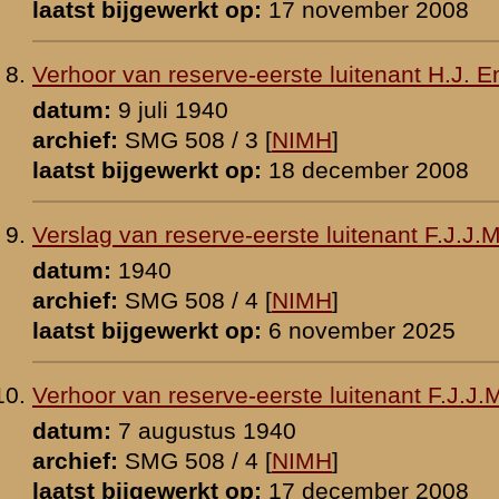
tplichtig sergeant G.D. Salemink
0 [
NIMH
]
p:
17 november 2008
t-capitulant A.W.J. Vos
1940
 [
NIMH
]
p:
18 december 2008
ant-capitulant A.W.J. Vos
47
 [
NIMH
]
p:
22 november 2008
t-capitulant A.W.J. Vos
 [
NIMH
]
p:
23 december 2008
ig K.W. Wassenaar
 [
NIMH
]