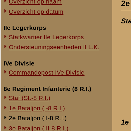
Commandopost IVe Divisie
Verklaring van eers
datum:
23 januari 
8e Regiment Infanterie (8 R.I.)
archief:
SMG 508 / 1
Staf (St.-8 R.I.)
laatst bijgewerkt o
1e Bataljon (I-8 R.I.)
2e Bataljon (II-8 R.I.)
1e Compagnie (1-II-8 R.
3e Bataljon (III-8 R.I.)
Verhoor van kapitei
Ondersteuningseenheden 8 R.I.
datum:
26 juni 1940
archief:
SMG 508 / 2
11e Regiment Infanterie (11 R.I.)
laatst bijgewerkt o
2e Bataljon (II-11 R.I.)
3e Bataljon (III-11 R.I.)
Schrijven van reserv
Ondersteuningseenheden 11 R.I.
datum:
29 novembe
laatst bijgewerkt o
19e Regiment Infanterie (19 R.I.)
Staf (St.-19 R.I.)
Schrijven van reserv
datum:
29 oktober 
1e Bataljon (I-19 R.I.)
laatst bijgewerkt o
2e Bataljon (II-19 R.I.)
3e Bataljon (III-19 R.I.)
Verklaring van serg
Ondersteuningseenheden 19 R.I.
datum:
24 decembe
archief:
SMG 508 / 5