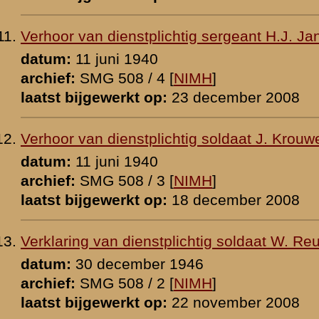
p:
18 december 2008
tplichtig korporaal J.C. Winter
47
 [
NIMH
]
p:
18 november 2008
I.)
-onderofficier J. Bison
 [
NIMH
]
p:
21 december 2008
ant-onderofficier-instructeur J. Bison
0
 [
NIMH
]
p:
18 december 2008
ant-onderofficier J. Bison
 [
NIMH
]
p:
10 januari 2026