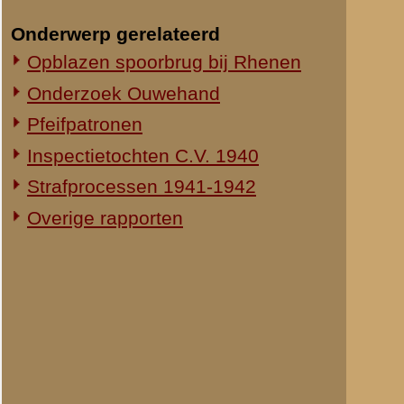
Regimentscomma
Wat mijn algeme
geheel. Dit is m
verbindingen in 
gebruikt, doch 
en voor de rest
gedurende alle 
werden door ons
verbindingen ko
momenten geen b
was aangewezen.
eigen troepen e
24-R.I.) hopeloo
wel van een op 
hierover konden
bataljon van 24
volslagen duis
van de "
Jagers
"
moest. Verder b
lustig op onze M
De verwarrende 
verbindingen ni
tot gevolg, dat 