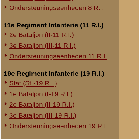
20e Regiment Infanterie (20 R.I.)
Van Vrijdag op Z
1e Bataljon (I-20 R.I.)
Later bleek, da
Zaterdag kwamen
24e Regiment Infanterie (24 R.I.)
(stoottroepen) z
Staf (St.-24 R.I.)
was ook bericht 
1e Bataljon (I-24 R.I.)
niet meer bezet
2e Bataljon (II-24 R.I.)
R.I., waar 2-II 
zich o.a. ten N
3e Bataljon (III-24 R.I.)
trachtte namelij
malen en zooals 
29e Regiment Infanterie (29 R.I.)
meldden namelijk
Staf (St.-29 R.I.)
1e Bataljon (I-29 R.I.)
Daarna werd ten
een samentrekki
3e Bataljon (III-29 R.I.)
grens tusschen 
Ondersteuningseenheden 29 R.I.
mitrailleurvuur
stukken pag. den
8e Regiment Artillerie (8 R.A.)
echter. (Overige
Staf (St.-8 R.A.)
het geheele bat
1e Afdeling (I-8 R.A.)
munitieaanvulli
moeilijkheden v
3e Afdeling (III-8 R.A.)
De aanval van d
19e Regiment Artillerie (19 R.A.)
kazematten, he
2e Afdeling (II-19 R.A.)