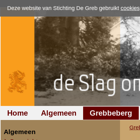
Deze website van Stichting De Greb gebruikt
cookies
om bezoekersaantallen te me
Home
Algemeen
Grebbeberg
Betuwestelling
Grebbeberg
»
Nederlandse milit
Algemeen
Overzicht op naam
Verklaring van eers
Overzicht op datum
1e Luitenant K. Broeksma
Luitenant-Adjudant-II-8 R.
IIe Legerkorps
Stafkwartier IIe Legerkorps
Onderwerp:
Ondersteuningseenheden II L.K.
Krijgsgeschiedenis.
IVe Divisie