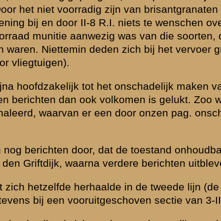
n 3-II, dat hij
sterking van die
nt Rentjes zich
es heeft bij de
ajoor Jacometti
entscommandopost
orde ik van een
t verblijft, dat
nans, heeft
ch tenslotte
8 R.I.,
verbaasde het
er net een wel
kregen wij van 3-
Berg heeft
ng gebracht en
oopgraven vijand
ur zeer
n vuur waren
 onderkomens te
 pistolen. Zelf