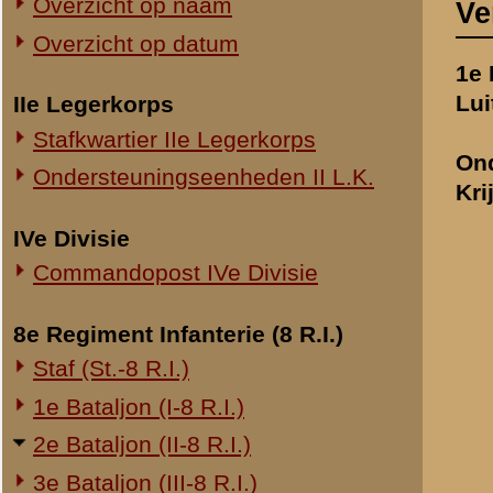
Commandopost IVe Divisie
8e Regiment Infanterie (8 R.I.)
Staf (St.-8 R.I.)
Naar aanleiding
1e Bataljon (I-8 R.I.)
Door verschille
2e Bataljon (II-8 R.I.)
oorlogshandeling
3e Bataljon (III-8 R.I.)
8 R.I. zoo goed
Ondersteuningseenheden 8 R.I.
gevechts
handeli
II-8 R.I. slech
11e Regiment Infanterie (11 R.I.)
den Kapitein va
2e Bataljon (II-11 R.I.)
Het komt mij da
3e Bataljon (III-11 R.I.)
geheele bataljon
Ondersteuningseenheden 11 R.I.
voorbaat mijn v
Bovendien besta
19e Regiment Infanterie (19 R.I.)
zijn aan te wijz
bezit zijnde ge
Staf (St.-19 R.I.)
was en verder al
1e Bataljon (I-19 R.I.)
2e Bataljon (II-19 R.I.)
Volgens mijn he
3e Bataljon (III-19 R.I.)
Na in den vroeg
Ondersteuningseenheden 19 R.I.
eersten oorlogs
luchtdoelartille