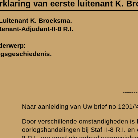
---------------------------------
 van Uw brief no.1201/'40 d.d. 7.1.1940 bericht ik U het volgende:
nde omstandigheden is het zeer moeilijk om een nauwkeurig verslag t
en bij Staf II-8 R.I. en wel omdat in de eerste plaats de oorlogshandel
 als geheel samenvielen met die van het geheele bataljon. Een versla
ngen van Staf II-8 R.I. zal waarschijnlijk niet Uw bedoeling zijn, te me
ts gevechten zijn geleverd op den 13den Mei en deze dus ongetwijfeld in
n den Berg als waarnemend Bataljonscommandant verwerkt zullen zijn
arom het beste voor, datgene te melden, dat mij bekend is omtrent het 
, terwijl U dan datgene er kunt uitlichten, dat voor U van belang is. Tev
erontschuldigingen aanbieden, indien het verslag te uitvoerig en te la
at de mogelijkheid, dat er eenige onjuistheden wat betreft de chronol
en, hetgeen U echter ongetwijfeld zal blijken bij toetsing van dit versla
gevens. Dit temeer, daar het maken van aanteekeningen tijdens den oor
le gegevens vernietigd zijn.
rinnering is het verloop van de oorlogshandelingen als volgt geweest:
en morgen van Vrijdag 10 Mei 1940 de stellingen te hebben bezet, vie
dag, behoudens het vuren op overvliegende vijandelijke vliegtuigen do
rie en het inschieten van de artillerie van beide zijden, weinig bijzond