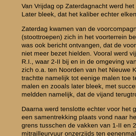
n het voorterrein gesignaleerd, waarvan er een door onzen pag. onsch
n er van de voorste lijn nog berichten door, dat de toestand onhoud
artilleriebeschieting op den Griftdijk, waarna verdere berichten uitblev
ng was het Zondag, dat zich hetzelfde herhaalde in de tweede lijn (de
ties van 1-II en 2-II en tevens bij een vooruitgeschoven sectie van 3-II
 er een bericht binnen, dat de vijand zich reeds voor de stoplijn van 
d. Het is mij niet bekend, waar dit bericht vandaan is gekomen, doch he
or majoor Jacometti. Ongeveer terzelfdertijd kwam van commandopost
dat de Majoor Jacometti als waarnemend Regimentscommandant moest 
I. en Commandant I-8 R.I. afwezig waren, naar ik meen voor een bes
 Divisie of Commandant IIe Legerkorps. De Majoor Jacometti heeft z
mmandopost begeven en waarschijnlijk is toen bij hem het plan opg
 in te zetten voor een tegenstoot bij I-8 R.I. Het is mij niet bekend, of 
mmandopost heeft begeven en toen naar 3-II of omgekeerd. Kort daar
mededeeling van Commandant 8 R.I., die intusschen was teruggekeerd,
oor Jacometti elkaar waren tegengekomen, zoodat laatstgenoemde nie
ndopost is aangekomen. Althans de Overste Hennink vroeg mij, waa
n het bevreemdde mij toen al, dat de overste niets van een tegenstoot 
or Jacometti zich naar Kapitein Hakkert, Commandant 3-II, heeft begev
gegeven tot het doen van den tegenstoot, zooals ik later van Kapitein 
 commandopost van II-8 is Majoor Jacometti echter niet meer geweest