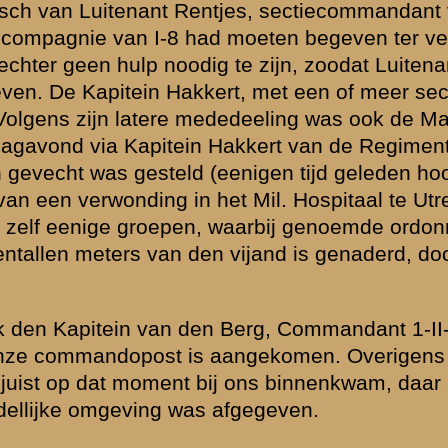
ond tusschen het
nische
mocht worden
waren aangebracht
oken door het
erievuur. Steeds
broken
ritieke
id op zich zelf
trent vijand en
oor o.a. 11 R.I.,
wij op de bat. cp.
dig genoeg
t door een
rein en in
gniescommandant
 Grebbe zijn
de Jagers vuurde
efonische
ziens bovendien
jkheid was, daar