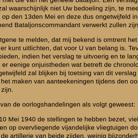
n licht kaliber.
epjes
ielden. Intusschen
s hun stellingen
t vak van II-8
De vijand, die
e) bevond,
elte is eenige
richten van 2-II
l er voornamelijk
 de Grebbe op de
r- en
opgestelde
mislukte dit
er, zoodat over
die op de
roote
an de
werden eenige