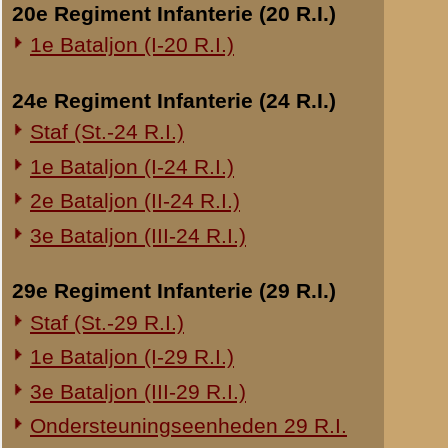
pantserwagens i
gemaakt.
Overige legeronderdelen
Tenslotte kwame
3e Regiment Huzaren (3 R.H.)
door zeer zware 
4e Regiment Huzaren (4 R.H.)
Luchtdoelmitrailleurs en -artillerie
Naar mijn meeni
de achterste sec
1-II Bataljon Pag.
1-IV Bataljon Pag.
Intusschen kwam
4e Compagnie Pioniers (4 C.P.)
(I-8 R.I.) bevon
medegedeeld do
4e Mitrailleurcompagnie (4 M.C.)
bericht door, 
4-II Auto Bataljon
Commandant 8 R.
11e Grens Bataljon (11 G.B.)
Commandant IVe
de Regimentsco
16e Mitrailleurcomp. (16 M.C.)
gedeelte van 3-II
1e Bataljon (I-46 R.I.)
de Regimentsco
3-I-10 R.I. inzake kapitein Sluis
echter uit een 
Hennink en Maj
Overige artillerie-onderdelen
Regimentscomma
Rijnbatterij
Jacometti was e
is, dat de Majo
1e Afdeling (I-15 R.A.)
opdracht heeft 
1e Afdeling (I-16 R.A.)
vernomen. In de
2e Artillerie Meet Compagnie