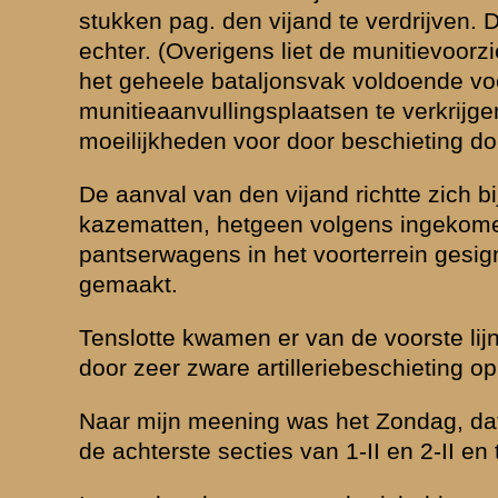
nigen tijd later telefonisch van Luitenant Rentjes, sectiecommandant va
ctie naar een bepaalde compagnie van I-8 had moeten begeven ter ver
ar aangekomen bleek echter geen hulp noodig te zijn, zoodat Luitena
st 3-II had terugbegeven. De Kapitein Hakkert, met een of meer secti
 R.I. wel strijd geleverd. Volgens zijn latere mededeeling was ook de M
ig. Tenslotte kwam Zondagavond via Kapitein Hakkert van de Regim
t Majoor Jacometti buiten gevecht was gesteld (eenigen tijd geleden ho
nsen, die tengevolge van een verwonding in het Mil. Hospitaal te Utrech
metti
bij dien tegenstoot zelf eenige groepen, waarbij genoemde ordon
bij hij tot op eenige tientallen meters van den vijand is genaderd, do
en is).
bericht van 8 R.I. heb ik den Kapitein van den Berg, Commandant 1-II-
die Zondagavond op onze commandopost is aangekomen. Overigens 
e Kapitein van den Berg juist op dat moment bij ons binnenkwam, daar 
llerievuur op onze onmiddellijke omgeving was afgegeven.
leek ons, dat de vijand tot onze stoplijn was doorgedrongen en ook 
g bericht dat men het daar niet meer kon houden. De Kapitein van den 
ndopost II-8 R.I. voorzoover dit mogelijk was in verdedigende stelli
e personeel over de loopgraven verdeeld. Intusschen werd voor onze l
aarop een gevecht ontstond. Van onzen kant werd het afgeven van vu
ar de loopgraven van de bataljonscommandopost niet tot het geven va
 meer als verbindingsloopgraven tusschen de verschillende posten en
n. Tevens bestonden de beschikbare wapens slechts uit karabijnen en