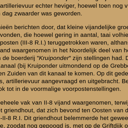
adelijk werd
baar was geworden
en.
 opstellingen van
).
het nevenbataljon
t werd mij
 8 R.I. het
fungeeren, daar
preking bij
ich daarop naar
ekomen om een
hij zich eerst naar
op bleek mij
 dat de Overste
t op de
r de Majoor
afwist. Een feit
en en daar
Hakkert heb
.