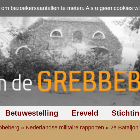
ten. Als u geen cookies wilt toestaan kunt u
hier klikken
.
Accepteer cookies
Ereveld
Stichting
Discussiegroep
Zoeken
Hel
aire rapporten
»
2e Bataljon (II-8 R.I.)
»
Staf (St.-II-8 R.I.)
te luitenant K. Broeksma
.
I.
Eindhoven, 