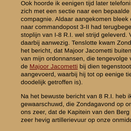
ndopost door den vijand geheel onopgemerkt gebleven is.
enen indruk betreft zou ik willen opmerken, dat er geen verband best
.i. voor het grootste gedeelte te wijten aan de meer dan slechte telefo
onze stelling. Daar bij het inrichten van de stelling geen grondkabel 
uitsluitend veldkabel, welke voor zoover dit mogelijk was, in sleuven 
 bovengronds, waren de telefonische verbindingen onophoudelijk verbr
oorlogsdagen over het geheele bataljonsvak liggende vijandelijke artill
 lijnpatrouilles uitgezonden, die met inspanning van alle krachten ver
nden herstellen, echter slechts voor korten duur. Hierdoor konden op k
erichten worden doorgegeven, terwijl na verloop van tijd iedere eenhe
 Hierdoor ontstonden de wildste en meest verwarrende geruchten om
n toestand. Ook zijn hierdoor de plaats gehad hebbende tegenstooten (d
s mislukt. Eigen troepen werden aangezien voor vijand, terwijl wij, als 
handen zijnde tegenstoot afwisten, verschillende onderdeelen niet tij
 inlichten. (Een andere oorzaak van het mislukken van een tegenstoo
 R.I. was tevens, dat deze plaats vond op voor hem totaal onbekend ter
ternis, zoodat in den avond van Zondag 12 Mei een luitenant, compa
 onze commandopost binnenviel, terwijl hij op den hoofdweg Rhenen -
leek een andere sectie bij 3-II te zijn terechtgekomen. Een M.C. van 
.C.!)
geruchten omtrent den vijand, die door de slecht functioneerende tel
et gecontroleerd en tegengesproken konden worden, hadden mijns in
deze vijand veel sterker in aantal werd verondersteld dan hij in werkeli