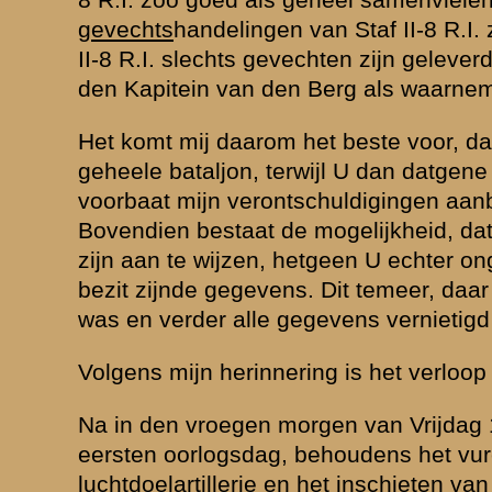
aterdagnacht werd het artillerievuur echter heviger, hoewel toen nog va
t het kaliber echter elken dag zwaarder was geworden.
 van de voorcompagnieën berichten door, dat kleine vijandelijke gro
ich in het voorterrein bevonden, die hoewel gering in aantal, taai volh
ontvangen, dat de voorposten (III-8 R.I.) teruggetrokken waren, althan
 hielden. Vooral werd vijand waargenomen in het Noordelijk deel van he
bij en in de omgeving van de boerderij "
Kruiponder
" zijn stellingen had. 
oorden van het Nieuwe Kanaal (bij Kruiponder uitmondend op de Grebb
k tot eenige malen toe ten Zuiden van dit kanaal te komen. Op dit gede
later bleek, met succes, artillerievuur aangevraagd en uitgebracht. Be
, dat de vijand terugtrok tot in de voormalige voorpostenstellingen.
slotte echter voor het geheele vak van II-8 vijand waargenomen, terwij
ng plaats vond naar het griendhout, dat zich bevond ten Oosten van
de vakken van 1-II en 2-II-8 R.I. Dit griendhout belemmerde het gewee
 onzerzijds ten eenenmale, zoodat nog gepoogd is, met op de Griftdijk 
 vijand te verdrijven. Door het niet voorradig zijn van brisantgranaten 
ns liet de munitievoorziening bij en door II-8 R.I. niets te wenschen ov
aljonsvak voldoende voorraad munitie aanwezig was van die soorten, 
ngsplaatsen te verkrijgen waren. Niettemin deden zich bij het vervoer g
oor door beschieting door vliegtuigen).
en vijand richtte zich bijna hoofdzakelijk tot het onschadelijk maken v
tgeen volgens ingekomen berichten dan ook volkomen is gelukt. Zoo 