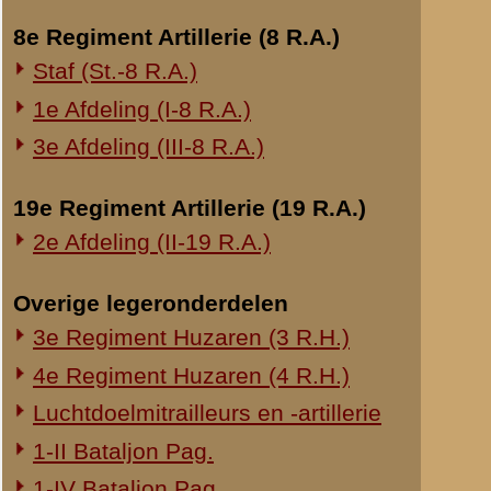
Ook hoorde ik ee
Onderwerp gerelateerd
zich met een se
compagnie. Alda
Opblazen spoorbrug bij Rhenen
naar commandopo
Onderzoek Ouwehand
stoplijn van I-8
Pfeifpatronen
daarbij aanwez
Inspectietochten C.V. 1940
het bericht, da
van mijn ordonna
Strafprocessen 1941-1942
de
Majoor Jaco
Overige rapporten
aangevoerd, waar
doodelijk getroff
Na het bewuste 
gewaarschuwd, 
ons zeer, dat d
zeer hevig arti
Maandagmorgen b
II reeds spoedi
daarop de comma
alle beschikbar
gesignaleerd, w
bemoeilijkt, da
ingericht, doch
beschouwen ware