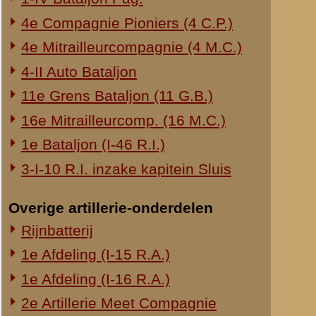
had de Kapitein
bijzonder heeft
rustig werd en 
stoottroepen bu
Nadat het den v
terwijl eveneen
telefoondraden 
verteld, dat al
vroegen ons derh
van dit vuur we
Regimentscomma
indruk, dat zij 
"
nicht schiesse
succesvolle teg
vijand ter ster
tenslotte het v
voor een omsing
nu front gemaa
door de in het 
Tenslotte werd 
meter genaderd 
neergekomen, h
de laatste stel
dat de Regimen