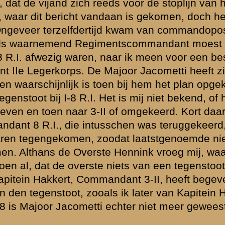
hij zich wel
urd, waarna alles
allende
ken.
tillerievuur los,
de losliggende
j mij nog werd
en kant. Wij
geven. Na staken
ting van de
kregen wij den
t geschreeuw
op, op de "
zeer
 betrof het hier
den, hebben wij
laats had gemaakt
morgens, omdat
elemmerd werd
geveer een 10-20
 bij waren
ing was hiermede
n meening waren,