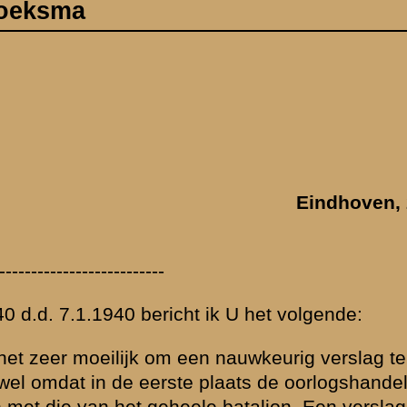
e geven over de
ingen van Staf II-
g te geven van
er daar door Staf
 het verslag van
.
verloop bij het
ens wil ik dan bij
ng zou worden.
ogische volgorde
g met reeds in Uw
log niet mogelijk
len er dezen
or de
erheden te melden.