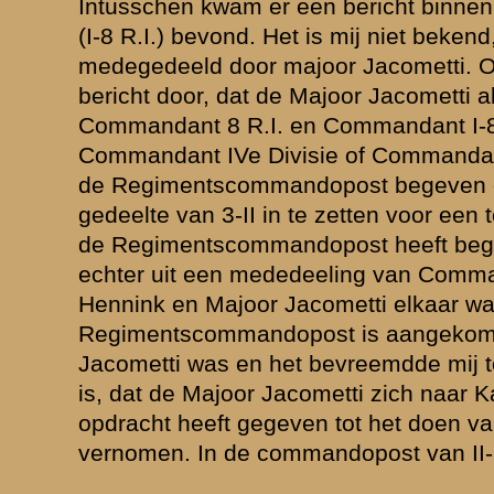
 van den Berg zich met twee man buiten de loopgraven begeven, waar 
 geweerd. Dit gevecht heeft naar schatting ongeveer een paar uur gedu
wij geen vijand meer hebben gezien. Blijkbaar hebben wij de ons aanv
iten gevecht gesteld, of wel is een groot gedeelte om ons heen getrok
erderen middag rustig was gebleven, brak in den namiddag een hevig ar
s vliegtuigen werden gesignaleerd. Door het probeeren van verschillen
konden wij met de Regimentscommandopost verbinding krijgen, waarbi
daar bericht was ontvangen over zeer succesvolle tegenstooten van onz
alve af, of dit artillerievuur niet door onze eigen artillerie werd afge
rden achter onze commandopost troepen waargenomen, die uit de rich
ndopost kwamen en een zeer wanordelijke indruk gaven. Bovendien 
in zijdelingsche richting achter ons langs trokken. Toen tenslotte uit he
n
" viel op te maken, dat het vijand was, herleefde aanvankelijk onze ho
enstoot
", welke hoop echter later ijdel bleek te zijn. Naar mijn schatting
kte van een compagnie en nadat wij ons aanvankelijk stil hadden gehou
uur geopend, toen bleek, dat de zijdelingsche richting van den vijand p
elende beweging. Het vuren was hier echter nog moeilijker dan des 
kt moest worden naar achteren en bovendien het schootsveld zeer b
bosch aanwezige obstakels, zooals auto's, houten schotten, vaten e.d.
het vuren onmogelijk en toen geconstateerd werd, dat de vijand tot on
was en gereed stond met handgranaten, waarvan er reeds eenige vlak
ebben wij ons overgegeven. Dit was te ca 17.30 uur. Naar mijn meen
ling op de Grebbeberg gevallen, daar ik, hoewel we op dat moment va
tscommandopost ook reeds was gevallen, later vernomen heb, dat de