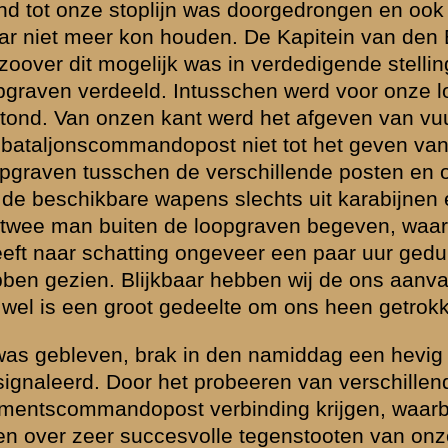
. Echter dient
or den vijand de
e alle
illeurs afkomstig
den hiervan ken,
rende een
mij dit
eerd tot den
tenant Rentjes
iet goed en wel in
n overtuigd was,
e patrouilles
 de verwarring
n zeer sterken
tijdens het
jand omsingeld
n zich toen
 boomen bewoog,
an den indruk
adelijk was.