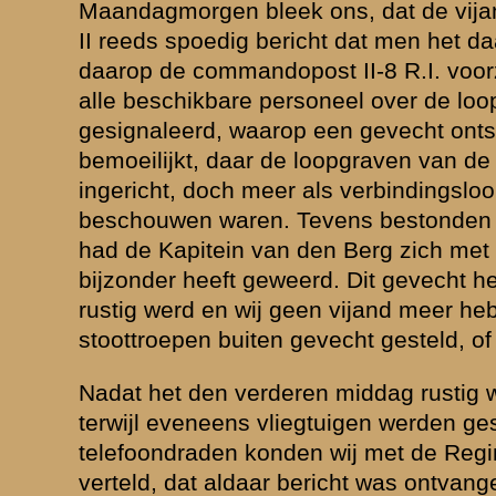
ng de stoottroepen slechts in kleine afzonderlijke groepjes opereerden
vermeld, dat deze verwarring ook een andere oorzaak had, d.w.z. dat do
d werd van een overweldigende meerderheid. Overal werd nl. gedurend
n alle kanten vuur ontvangen, dat den indruk gaf van geweren of mitra
 het onderzoek steeds op niets uitliep. Hoewel ik verschillende voorbeel
ustratie een vermelden: Op een sectie van Luitenant Rentjes werd gedu
steeds van een in de nabijheid staanden boom uit geschoten. Toen hij 
eb ik hem gezegd, dat ook wij dit steeds meemaakten en hem geadvis
e naderen en een mitrailleur mee te nemen. Even later berichttec Lui
n bewusten boom inderdaad had laten "
doorzeven
"; hij was echter nog n
erug, toen het vuren van den boom uit opnieuw begon! Terwijl hij er va
nabijheid geen enkel levend wezen kon bevinden, hetgeen door herhaald
zich overal voor en de ontvangen berichten over parachutisten konden
 maken.
.I. kregen wij Zondagsavonds het vermoeden en 's Maandagsmiddags de
vuren niet van geweren of mitrailleurs afkomstig kon zijn. Even vóór en 
 dat afgegeven werd, vlak voor dat wij door den van achter komenden vi
lucht namelijk geheel van dit vuur vervuld. Verscheidene onzer hebbe
raven begeven en persoonlijk heb ik geconstateerd, dat niets aan de
nallen vlak boven, naast en onder mij hoorde. Wij hebben niet anders d
dat dit vuren, waarvan de herkomst ons een raadsel was, geheel onsch
- - - - -