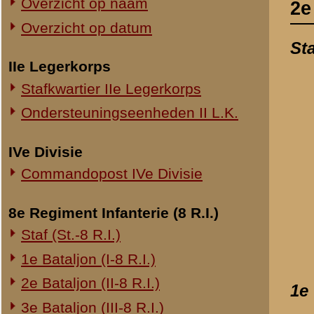
Commandopost IVe Divisie
Verslag van reserve
datum:
29 mei 194
8e Regiment Infanterie (8 R.I.)
archief:
SMG 514 / 2
Staf (St.-8 R.I.)
laatst bijgewerkt o
1e Bataljon (I-8 R.I.)
2e Bataljon (II-8 R.I.)
1e Compagnie (1-II-24 R
3e Bataljon (III-8 R.I.)
Verslag van reserve-
Ondersteuningseenheden 8 R.I.
datum:
7 juni 1940
archief:
SMG 514 / 3
11e Regiment Infanterie (11 R.I.)
laatst bijgewerkt o
2e Bataljon (II-11 R.I.)
3e Bataljon (III-11 R.I.)
Verslag van dienstpl
Ondersteuningseenheden 11 R.I.
datum:
18 mei 195
laatst bijgewerkt o
19e Regiment Infanterie (19 R.I.)
Verklaring van diens
Staf (St.-19 R.I.)
datum:
26 oktober 
1e Bataljon (I-19 R.I.)
laatst bijgewerkt o
2e Bataljon (II-19 R.I.)
3e Bataljon (III-19 R.I.)
Verklaring van reser
Ondersteuningseenheden 19 R.I.
datum:
20 april 194
archief:
SMG 514 / 3