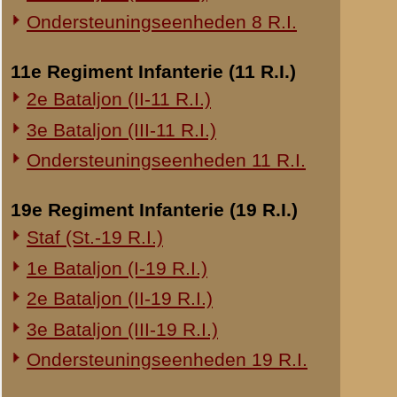
20e Regiment Infanterie (20 R.I.)
laatst bijgewerkt o
1e Bataljon (I-20 R.I.)
Verklaring van diens
24e Regiment Infanterie (24 R.I.)
datum:
26 oktober 
Staf (St.-24 R.I.)
laatst bijgewerkt o
1e Bataljon (I-24 R.I.)
Schrijven omtrent op
2e Bataljon (II-24 R.I.)
door:
V.E. Nierstras
3e Bataljon (III-24 R.I.)
datum:
23 april 194
laatst bijgewerkt o
29e Regiment Infanterie (29 R.I.)
Staf (St.-29 R.I.)
Verklaring van dienst
1e Bataljon (I-29 R.I.)
datum:
26 juni 1947
3e Bataljon (III-29 R.I.)
archief:
SMG 514 / 3
Ondersteuningseenheden 29 R.I.
laatst bijgewerkt o
8e Regiment Artillerie (8 R.A.)
2e Compagnie (2-II-24 R
Staf (St.-8 R.A.)
Schrijven van diens
1e Afdeling (I-8 R.A.)
datum:
12 juni 1940
3e Afdeling (III-8 R.A.)
archief:
SMG 514 / 1
laatst bijgewerkt o
19e Regiment Artillerie (19 R.A.)
2e Afdeling (II-19 R.A.)