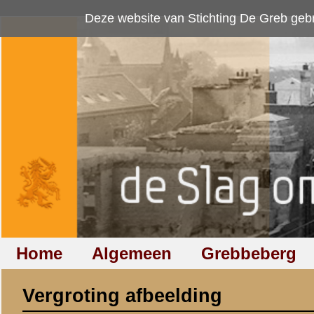
Deze website van Stichting De Greb gebruikt
cookies
om bezoekersaan
Home
Algemeen
Grebbeberg
Betuwestelling
Vergroting afbeelding