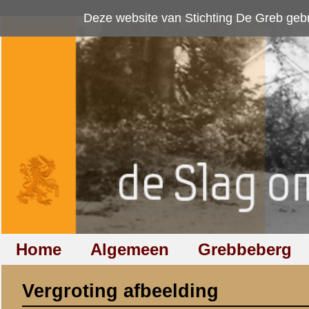
Deze website van Stichting De Greb gebruikt
cookies
om bezoekersaan
Home
Algemeen
Grebbeberg
Betuwestelling
Vergroting afbeelding