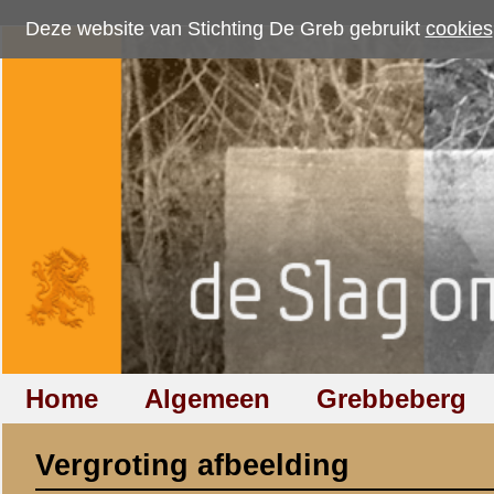
Deze website van Stichting De Greb gebruikt
cookies
om bezoekersaantallen te me
Home
Algemeen
Grebbeberg
Betuwestelling
Vergroting afbeelding