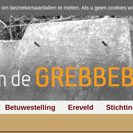
ten. Als u geen cookies wilt toestaan kunt u
hier klikken
.
Accepteer cookies
Ereveld
Stichting
Discussiegroep
Zoeken
Hel