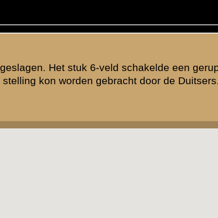
ende afbeelding
»