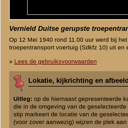
«
Vorige afbeelding
Categorie
Betuwestelling / F
© 1998-2026
Stichting De Greb
|
Overzicht recente aanvullingen
|
Gebruiksvoor