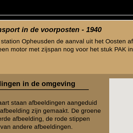
oto's /
Na de capitulatie
(
22
afbeeldingen)
Volg
waarden
|
Begrippenlijst
|
Veelgestelde vragen
|
Afkortingen