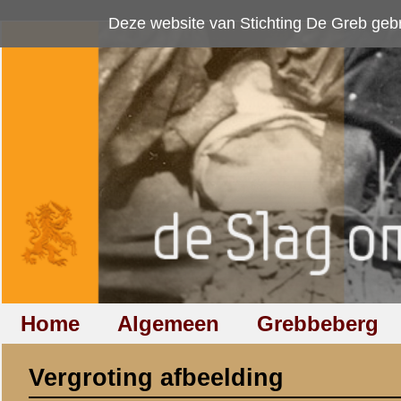
Deze website van Stichting De Greb gebruikt
cookies
om bezoekersaan
Home
Algemeen
Grebbeberg
Betuwestelling
Vergroting afbeelding