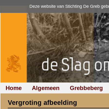
Deze website van Stichting De Greb gebruikt
cookies
om bezoekersaan
Home
Algemeen
Grebbeberg
Betuwestelling
Vergroting afbeelding