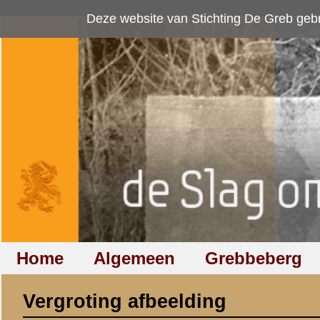
Deze website van Stichting De Greb gebruikt
cookies
om bezoekersaan
Home
Algemeen
Grebbeberg
Betuwestelling
Vergroting afbeelding