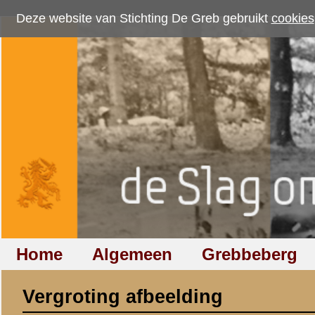
Deze website van Stichting De Greb gebruikt
cookies
om bezoekersaantallen te me
Home
Algemeen
Grebbeberg
Betuwestelling
Vergroting afbeelding