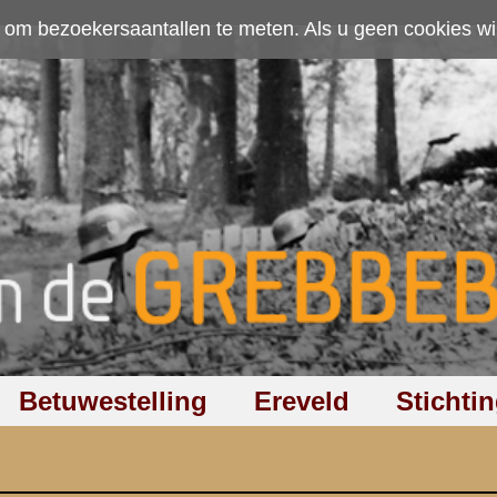
ten. Als u geen cookies wilt toestaan kunt u
hier klikken
.
Accepteer cookies
Ereveld
Stichting
Discussiegroep
Zoeken
Hel