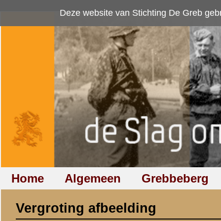
Deze website van Stichting De Greb gebruikt
cookies
om bezoekersaan
Home
Algemeen
Grebbeberg
Betuwestelling
Vergroting afbeelding