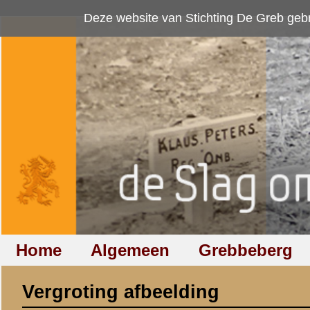
Deze website van Stichting De Greb gebruikt
cookies
om bezoekersaan
Home
Algemeen
Grebbeberg
Betuwestelling
Vergroting afbeelding