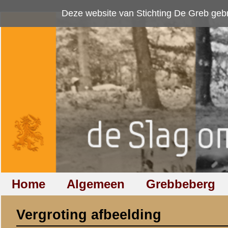
Deze website van Stichting De Greb gebruikt
cookies
om bezoekersaan
Home
Algemeen
Grebbeberg
Betuwestelling
Vergroting afbeelding