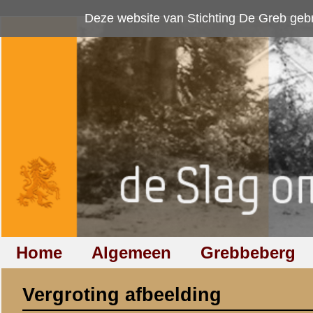
Deze website van Stichting De Greb gebruikt
cookies
om bezoekersaan
Home
Algemeen
Grebbeberg
Betuwestelling
Vergroting afbeelding