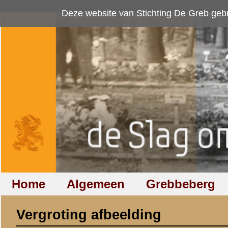
Deze website van Stichting De Greb gebruikt
cookies
om bezoekersaan
Home
Algemeen
Grebbeberg
Betuwestelling
Vergroting afbeelding