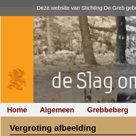
Deze website van Stichting De Greb gebruikt
cookies
om bezoekersaan
Home
Algemeen
Grebbeberg
Betuwestelling
Vergroting afbeelding