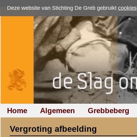
Deze website van Stichting De Greb gebruikt
cookies
om bezoekersaantallen te me
Home
Algemeen
Grebbeberg
Betuwestelling
Vergroting afbeelding