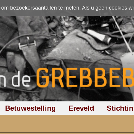
ten. Als u geen cookies wilt toestaan kunt u
hier klikken
.
Accepteer cookies
Ereveld
Stichting
Discussiegroep
Zoeken
Hel