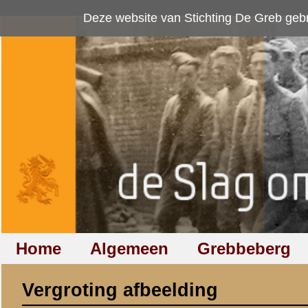
Deze website van Stichting De Greb gebruikt
cookies
om bezoekersaan
Home
Algemeen
Grebbeberg
Betuwestelling
Vergroting afbeelding