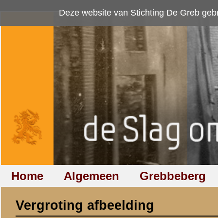
Deze website van Stichting De Greb gebruikt
cookies
om bezoekersaan
Home
Algemeen
Grebbeberg
Betuwestelling
Vergroting afbeelding