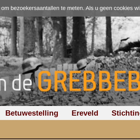
ten. Als u geen cookies wilt toestaan kunt u
hier klikken
.
Accepteer cookies
Ereveld
Stichting
Discussiegroep
Zoeken
Hel