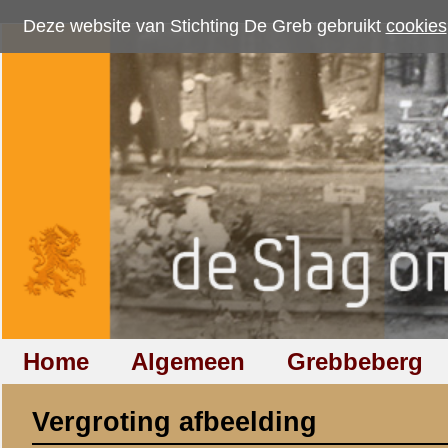
Deze website van Stichting De Greb gebruikt
cookies
om bezoekersaantallen te me
Home
Algemeen
Grebbeberg
Betuwestelling
Vergroting afbeelding