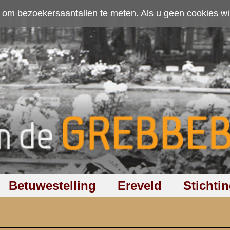
ten. Als u geen cookies wilt toestaan kunt u
hier klikken
.
Accepteer cookies
Ereveld
Stichting
Discussiegroep
Zoeken
Hel