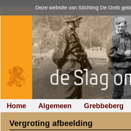
Deze website van Stichting De Greb gebruikt
cookies
om bezoekersaan
Home
Algemeen
Grebbeberg
Betuwestelling
Vergroting afbeelding